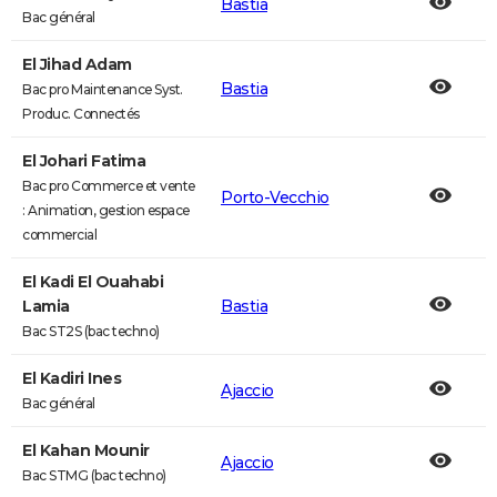
Bastia
Bac général
El Jihad Adam
Bastia
Bac pro Maintenance Syst.
Produc. Connectés
El Johari Fatima
Bac pro Commerce et vente
Porto-Vecchio
: Animation, gestion espace
commercial
El Kadi El Ouahabi
Lamia
Bastia
Bac ST2S (bac techno)
El Kadiri Ines
Ajaccio
Bac général
El Kahan Mounir
Ajaccio
Bac STMG (bac techno)