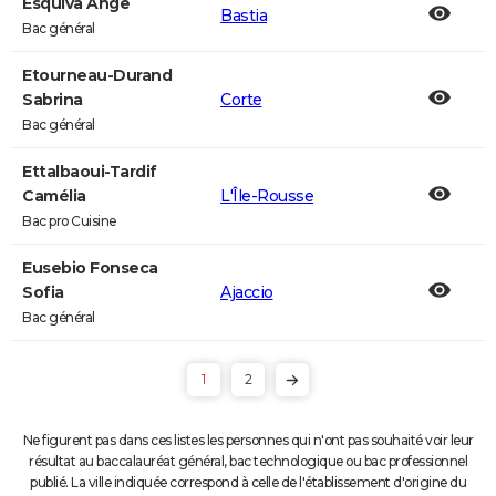
Esquiva Ange
Bastia
Bac général
Etourneau-Durand
Sabrina
Corte
Bac général
Ettalbaoui-Tardif
Camélia
L'Île-Rousse
Bac pro Cuisine
Eusebio Fonseca
Sofia
Ajaccio
Bac général
1
2
Ne figurent pas dans ces listes les personnes qui n'ont pas souhaité voir leur
résultat au baccalauréat général, bac technologique ou bac professionnel
publié. La ville indiquée correspond à celle de l'établissement d'origine du