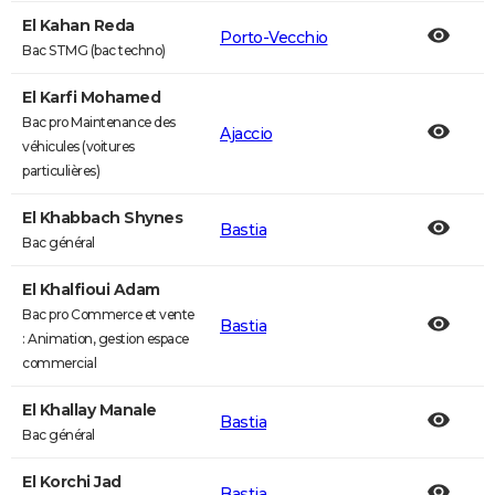
El Kahan Reda
Porto-Vecchio
Bac STMG (bac techno)
El Karfi Mohamed
Bac pro Maintenance des
Ajaccio
véhicules (voitures
particulières)
El Khabbach Shynes
Bastia
Bac général
El Khalfioui Adam
Bac pro Commerce et vente
Bastia
: Animation, gestion espace
commercial
El Khallay Manale
Bastia
Bac général
El Korchi Jad
Bastia