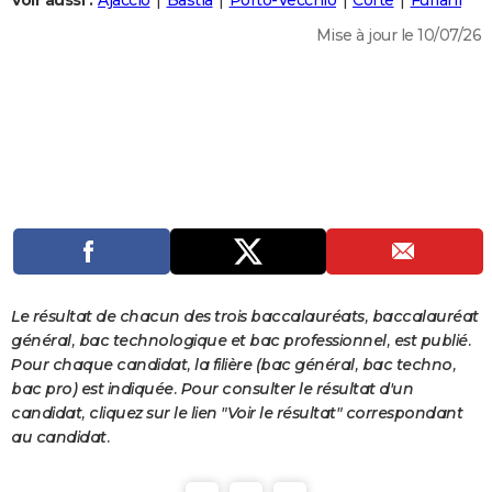
Voir aussi :
Ajaccio
Bastia
Porto-Vecchio
Corte
Furiani
City break
Voyage de noces
Climat
Destinations
Voyage nature
Forum
+
PHOTO
Mise à jour le 10/07/26
GUIDES D'ACHAT
BONS PLANS
CARTE DE VOEUX
Carte Bonne année
Carte Pâques
Carte de Noël
Carte Saint-Valentin
Carte d'anniversaire
DICTIONNAIRE
Biographies
Expressions
Dictionnaire
Citations
Proverbes
PROGRAMME TV
COPAINS D'AVANT
Le résultat de chacun des trois baccalauréats, baccalauréat
Se connecter
Collèges
Universités
Service militaire
S'inscrire
Lycées
Primaires
Entreprises
Avis de recherche
AVIS DE DÉCÈS
général, bac technologique et bac professionnel, est publié.
Pour chaque candidat, la filière (bac général, bac techno,
FORUM
bac pro) est indiquée. Pour consulter le résultat d'un
candidat, cliquez sur le lien "Voir le résultat" correspondant
Lifestyle
Sport
Television
Cinema
Bricolage
Culture
Auto
Voyage
au candidat.