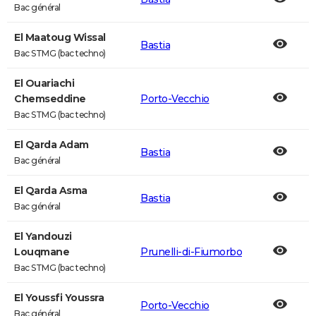
Bac général
El Maatoug Wissal
Bastia
Bac STMG (bac techno)
El Ouariachi
Chemseddine
Porto-Vecchio
Bac STMG (bac techno)
El Qarda Adam
Bastia
Bac général
El Qarda Asma
Bastia
Bac général
El Yandouzi
Louqmane
Prunelli-di-Fiumorbo
Bac STMG (bac techno)
El Youssfi Youssra
Porto-Vecchio
Bac général