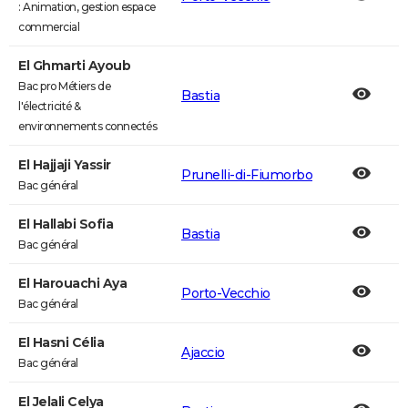
: Animation, gestion espace
commercial
El Ghmarti Ayoub
Bac pro Métiers de
Bastia
l'électricité &
environnements connectés
El Hajjaji Yassir
Prunelli-di-Fiumorbo
Bac général
El Hallabi Sofia
Bastia
Bac général
El Harouachi Aya
Porto-Vecchio
Bac général
El Hasni Célia
Ajaccio
Bac général
El Jelali Celya