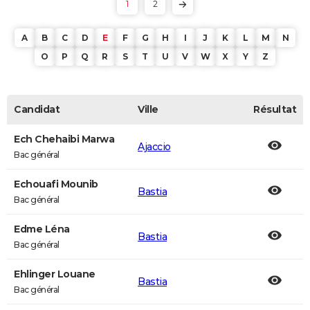
1
2
A
B
C
D
E
F
G
H
I
J
K
L
M
N
O
P
Q
R
S
T
U
V
W
X
Y
Z
Candidat
Ville
Résultat
Ech Chehaibi Marwa
Ajaccio
Bac général
Echouafi Mounib
Bastia
Bac général
Edme Léna
Bastia
Bac général
Ehlinger Louane
Bastia
Bac général