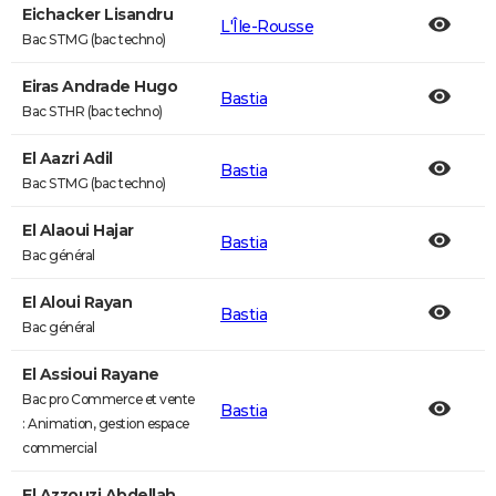
Eichacker Lisandru
L'Île-Rousse
Bac STMG (bac techno)
Eiras Andrade Hugo
Bastia
Bac STHR (bac techno)
El Aazri Adil
Bastia
Bac STMG (bac techno)
El Alaoui Hajar
Bastia
Bac général
El Aloui Rayan
Bastia
Bac général
El Assioui Rayane
Bac pro Commerce et vente
Bastia
: Animation, gestion espace
commercial
El Azzouzi Abdellah