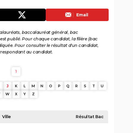
Email
calauréats, baccalauréat général, bac
st publié. Pour chaque candidat, la filière (bac
iquée. Pour consulter le résultat d'un candidat,
 correspondant au candidat.
1
J
K
L
M
N
O
P
Q
R
S
T
U
V
W
X
Y
Z
Ville
Résultat
Bac