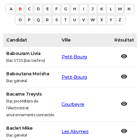
A
B
C
D
E
F
G
H
I
J
K
L
M
N
O
P
Q
R
S
T
U
V
W
X
Y
Z
Candidat
Ville
Résultat
Babouram Livia
Petit-Bourg
Bac ST2S (bac techno)
Baboutana Moïsha
Petit-Bourg
Bac général
Bacame Treyvis
Bac pro Métiers de
Gourbeyre
l'électricité et
environnements connectés
Baclet Mike
Les Abymes
Bac général