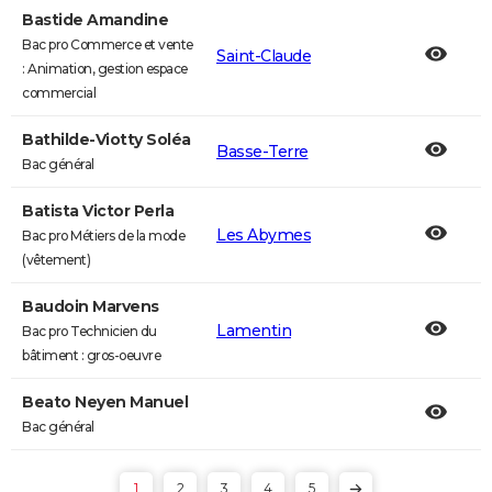
Bastide Amandine
Bac pro Commerce et vente
Saint-Claude
: Animation, gestion espace
commercial
Bathilde-Viotty Soléa
Basse-Terre
Bac général
Batista Victor Perla
Les Abymes
Bac pro Métiers de la mode
(vêtement)
Baudoin Marvens
Lamentin
Bac pro Technicien du
bâtiment : gros-oeuvre
Beato Neyen Manuel
Bac général
1
2
3
4
5