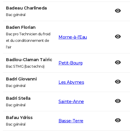
Badeau Charlineda
Bac général
Baden Florian
Bac pro Technicien du froid
Morne-à-l'Eau
et du conditionnement de
l'air
Badlou-Claman Taïric
Petit-Bourg
Bac STMG (bac techno)
Badri Giovanni
Les Abymes
Bac général
Badri Stella
Sainte-Anne
Bac général
Bafau Ydriss
Basse-Terre
Bac général