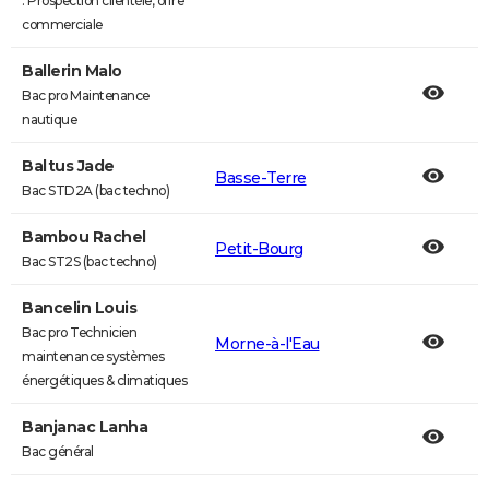
: Prospection clientèle, offre
commerciale
Ballerin Malo
Bac pro Maintenance
nautique
Baltus Jade
Basse-Terre
Bac STD2A (bac techno)
Bambou Rachel
Petit-Bourg
Bac ST2S (bac techno)
Bancelin Louis
Bac pro Technicien
Morne-à-l'Eau
maintenance systèmes
énergétiques & climatiques
Banjanac Lanha
Bac général