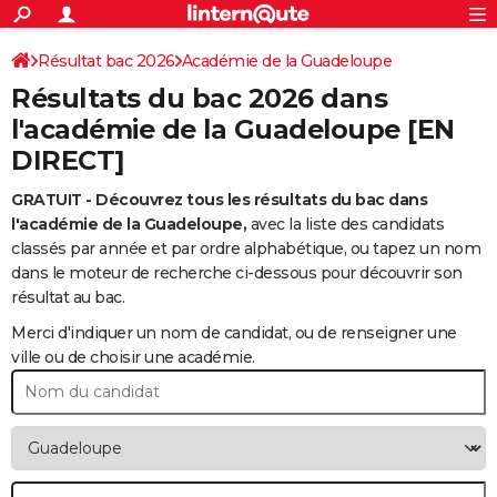
ACTUALITÉS
Connexion
S'inscrire
Résultat bac 2026
Académie de la Guadeloupe
Rechercher
Société
Education
Villes
Politique
Faits Divers
Monde
+
SPORT
Résultats du bac 2026 dans
Football
Cyclisme
Forum
Coupe du monde 2026
Tennis
Rugby
CULTURE
l'académie de la Guadeloupe [EN
DIRECT]
TNT
Cinéma
Musique
Programme TV
Streaming
Sorties cinéma
+
FINANCE
GRATUIT - Découvrez tous les résultats du bac dans
Impôts
Immobilier
Banque
Crédit
Retraite
Epargne
Risques naturels par ville
Assurance
AUTO
l'académie de la Guadeloupe,
avec la liste des candidats
Réserver un essai
Berlines
Forum auto
Essais
Citadines
SUV
+
classés par année et par ordre alphabétique, ou tapez un nom
HIGH-TECH
dans le moteur de recherche ci-dessous pour découvrir son
Meilleur smartphone
Ordinateurs
Guide high-tech
Mobiles
Internet
Jeux vidéo
+
résultat au bac.
BRICOLAGE
Merci d'indiquer un nom de candidat, ou de renseigner une
Aménagement intérieur
Cuisine
Jardinage
+
Forum
Extérieur
Salle de bains
Rangement
WEEK-END
ville ou de choisir une académie.
Escapades
Expositions
Week-end nature
Guides de France
Patrimoine
Musées
+
LIFESTYLE
Bien-être
Mode
+
Art de vivre
Loisirs
Modes de vie
SANTE
Guide de la santé
Médicaments
+
Alimentation
Maladies
Sommeil
VOYAGE