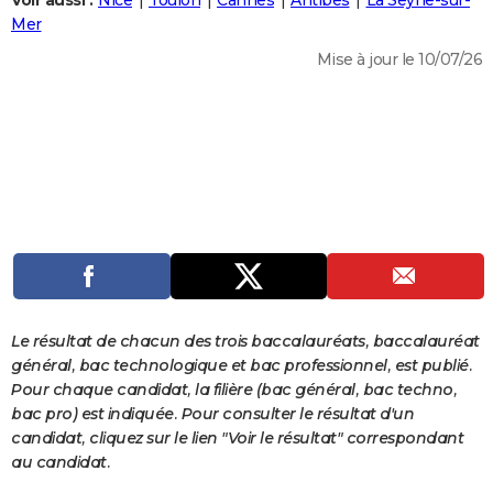
Voir aussi :
Nice
Toulon
Cannes
Antibes
La Seyne-sur-
City break
Voyage de noces
Climat
Destinations
Voyage nature
Forum
+
Mer
PHOTO
Mise à jour le 10/07/26
GUIDES D'ACHAT
BONS PLANS
CARTE DE VOEUX
Carte Bonne année
Carte Pâques
Carte de Noël
Carte Saint-Valentin
Carte d'anniversaire
DICTIONNAIRE
Biographies
Expressions
Dictionnaire
Citations
Proverbes
PROGRAMME TV
COPAINS D'AVANT
Se connecter
Collèges
Universités
Service militaire
S'inscrire
Lycées
Primaires
Entreprises
Avis de recherche
AVIS DE DÉCÈS
Le résultat de chacun des trois baccalauréats, baccalauréat
général, bac technologique et bac professionnel, est publié.
FORUM
Pour chaque candidat, la filière (bac général, bac techno,
bac pro) est indiquée. Pour consulter le résultat d'un
Lifestyle
Sport
Television
Cinema
Bricolage
Culture
Auto
Voyage
candidat, cliquez sur le lien "Voir le résultat" correspondant
au candidat.