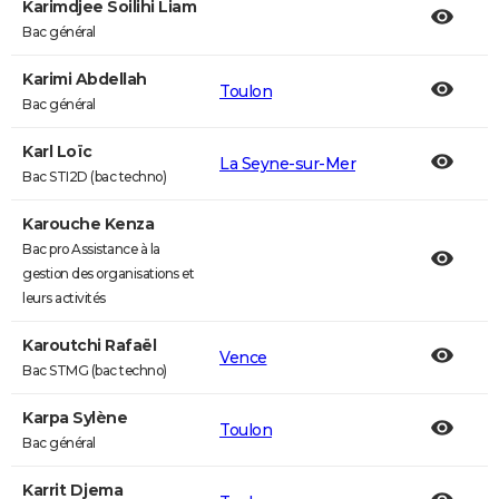
Karimdjee Soilihi Liam
Bac général
Karimi Abdellah
Toulon
Bac général
Karl Loïc
La Seyne-sur-Mer
Bac STI2D (bac techno)
Karouche Kenza
Bac pro Assistance à la
gestion des organisations et
leurs activités
Karoutchi Rafaël
Vence
Bac STMG (bac techno)
Karpa Sylène
Toulon
Bac général
Karrit Djema