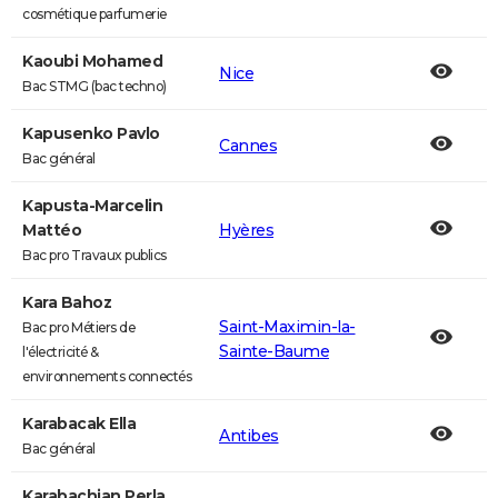
cosmétique parfumerie
Kaoubi Mohamed
Nice
Bac STMG (bac techno)
Kapusenko Pavlo
Cannes
Bac général
Kapusta-Marcelin
Mattéo
Hyères
Bac pro Travaux publics
Kara Bahoz
Saint-Maximin-la-
Bac pro Métiers de
Sainte-Baume
l'électricité &
environnements connectés
Karabacak Ella
Antibes
Bac général
Karabachian Perla