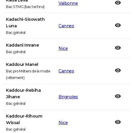
Kada Leila
Valbonne
Bac STMG (bac techno)
Kadachi-Sisowath
Luna
Cannes
Bac général
Kaddani Imrane
Nice
Bac général
Kaddour Manel
Cannes
Bac pro Métiers de la mode
(vêtement)
Kaddour-Rebiha
Jihane
Brignoles
Bac général
Kaddour-Rihoum
Wissal
Nice
Bac général