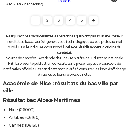
Toulon
Bac STMG (bac techno)
1
2
3
4
5
Ne figurent pas dans ces listes les personnes qui n'ont pas souhaité voir leur
résultat au baccalauréat général, bac technologique ou bac professionnel
publié. La ville indiquée correspond à celle de l'établissement d'origine du
candidat.
Source de données : Académie de Nice - Ministère de l'Education nationale
NB : La présente publication de résultats ne présente pas de caractère de
notification officielle. Les candidats sont invités à consulter les listes d'affichage
officielles ou leurs relevés de notes.
Académie de Nice : résultats du bac ville par
ville
Résultat bac Alpes-Maritimes
Nice (06000)
Antibes (06160)
Cannes (06150)