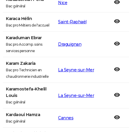
Nice
Bac général
Karaca Hélin
Saint-Raphaël
Bac pro Métiers de l'accueil
Karaduman Ebrar
Draguignan
Bac pro Accomp. soins
services personne
Karam Zakaria
La Seyne-sur-Mer
Bac pro Technicien en
chaudronnerie industrielle
Karamostefa-Khelil
Louis
La Seyne-sur-Mer
Bac général
Kardaoui Hamza
Cannes
Bac général