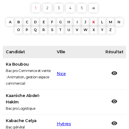
1
2
3
4
5
A
B
C
D
E
F
G
H
I
J
K
L
M
N
O
P
Q
R
S
T
U
V
W
X
Y
Z
Candidat
Ville
Résultat
Ka Boubou
Bac pro Commerce et vente
Nice
: Animation, gestion espace
commercial
Kaaniche Abdel-
Hakim
Bac pro Logistique
Kabache Celya
Hyères
Bac général