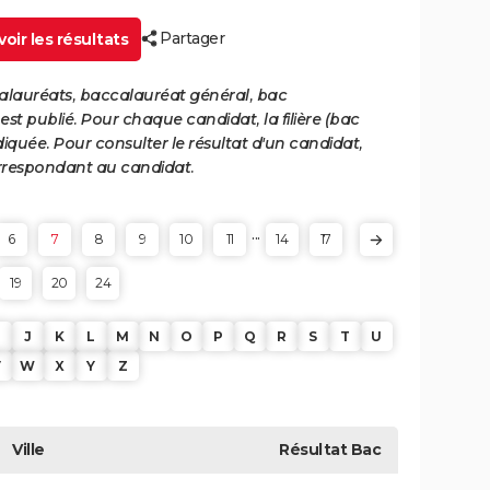
Partager
oir les résultats
calauréats, baccalauréat général, bac
st publié. Pour chaque candidat, la filière (bac
iquée. Pour consulter le résultat d'un candidat,
 correspondant au candidat.
...
6
7
8
9
10
11
14
17
19
20
24
J
K
L
M
N
O
P
Q
R
S
T
U
V
W
X
Y
Z
Ville
Résultat
Bac