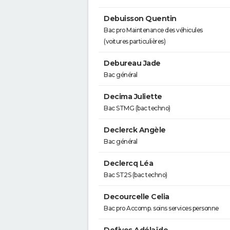
Debuisson Quentin
Bac pro Maintenance des véhicules
(voitures particulières)
Debureau Jade
Bac général
Decima Juliette
Bac STMG (bac techno)
Declerck Angèle
Bac général
Declercq Léa
Bac ST2S (bac techno)
Decourcelle Celia
Bac pro Accomp. soins services personne