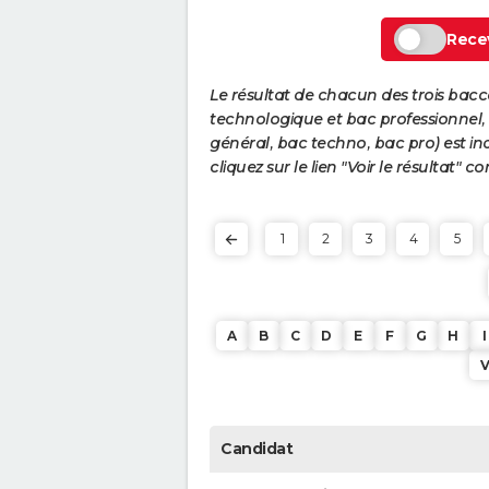
Recev
Le résultat de chacun des trois bac
technologique et bac professionnel, e
général, bac techno, bac pro) est ind
cliquez sur le lien "Voir le résultat"
1
2
3
4
5
A
B
C
D
E
F
G
H
I
Candidat