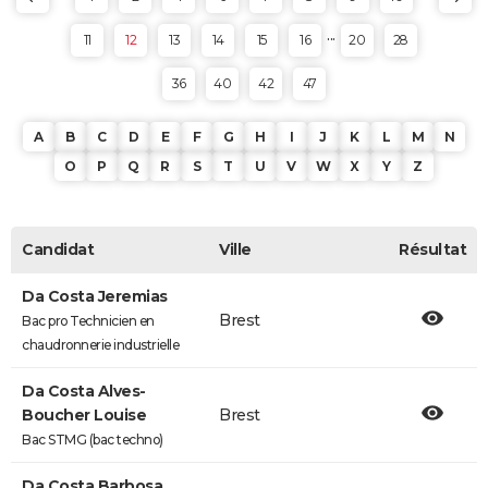
...
11
12
13
14
15
16
20
28
36
40
42
47
A
B
C
D
E
F
G
H
I
J
K
L
M
N
O
P
Q
R
S
T
U
V
W
X
Y
Z
Candidat
Ville
Résultat
Da Costa Jeremias
Brest
Bac pro Technicien en
chaudronnerie industrielle
Da Costa Alves-
Boucher Louise
Brest
Bac STMG (bac techno)
Da Costa Barbosa