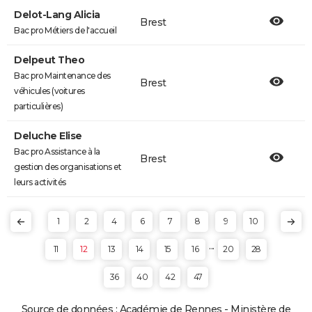
Delot-Lang Alicia
Brest
Bac pro Métiers de l'accueil
Delpeut Theo
Bac pro Maintenance des
Brest
véhicules (voitures
particulières)
Deluche Elise
Bac pro Assistance à la
Brest
gestion des organisations et
leurs activités
1
2
4
6
7
8
9
10
...
11
12
13
14
15
16
20
28
36
40
42
47
Source de données : Académie de Rennes - Ministère de