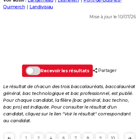
Voir aussi :
Landerneau
Lesneven
Pont-de-Buis-lès-
City break
Voyage de noces
Climat
Destinations
Voyage nature
Forum
+
Quimerch
Landivisiau
PHOTO
Mise à jour le 10/07/26
GUIDES D'ACHAT
BONS PLANS
CARTE DE VOEUX
Carte Bonne année
Carte Pâques
Carte de Noël
Carte Saint-Valentin
Carte d'anniversaire
DICTIONNAIRE
Biographies
Expressions
Dictionnaire
Citations
Proverbes
Partager
PROGRAMME TV
Recevoir les résultats
COPAINS D'AVANT
Le résultat de chacun des trois baccalauréats, baccalauréat
général, bac technologique et bac professionnel, est publié.
Se connecter
Collèges
Universités
Service militaire
S'inscrire
Lycées
Primaires
Entreprises
Avis de recherche
AVIS DE DÉCÈS
Pour chaque candidat, la filière (bac général, bac techno,
bac pro) est indiquée. Pour consulter le résultat d'un
FORUM
candidat, cliquez sur le lien "Voir le résultat" correspondant
Lifestyle
Sport
Television
Cinema
Bricolage
Culture
Auto
Voyage
au candidat.
1
2
4
6
7
8
9
10