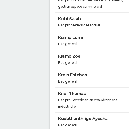
Bac pro Commerce et vente : Animation,
gestion espace commercial
Kotri Sarah
Bac pro Métiers de l'accueil
Kramp Luna
Bac général
Kramp Zoe
Bac général
Krein Esteban
Bac général
Krier Thomas
Bac pro Technicien en chaudronnerie
industrielle
Kudathanthrige Ayesha
Bac général