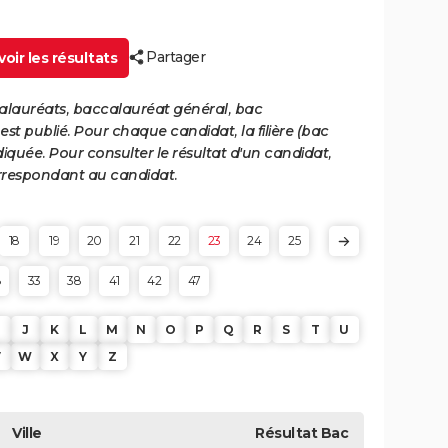
Partager
oir les résultats
calauréats, baccalauréat général, bac
st publié. Pour chaque candidat, la filière (bac
iquée. Pour consulter le résultat d'un candidat,
 correspondant au candidat.
18
19
20
21
22
23
24
25
8
33
38
41
42
47
J
K
L
M
N
O
P
Q
R
S
T
U
V
W
X
Y
Z
Ville
Résultat
Bac