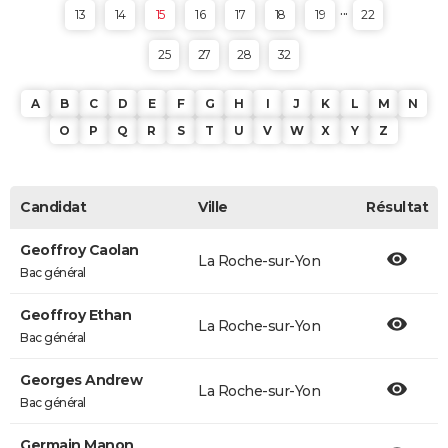
...
13
14
15
16
17
18
19
22
25
27
28
32
A
B
C
D
E
F
G
H
I
J
K
L
M
N
O
P
Q
R
S
T
U
V
W
X
Y
Z
Candidat
Ville
Résultat
Geoffroy Caolan
La Roche-sur-Yon
Bac général
Geoffroy Ethan
La Roche-sur-Yon
Bac général
Georges Andrew
La Roche-sur-Yon
Bac général
Germain Manon