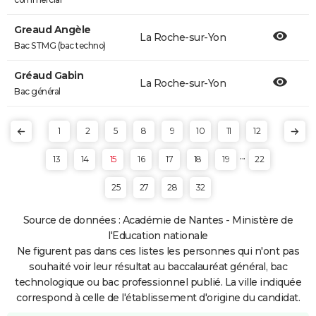
Greaud Angèle
La Roche-sur-Yon
Bac STMG (bac techno)
Gréaud Gabin
La Roche-sur-Yon
Bac général
1
2
5
8
9
10
11
12
...
13
14
15
16
17
18
19
22
25
27
28
32
Source de données : Académie de Nantes - Ministère de
l'Education nationale
Ne figurent pas dans ces listes les personnes qui n'ont pas
souhaité voir leur résultat au baccalauréat général, bac
technologique ou bac professionnel publié. La ville indiquée
correspond à celle de l'établissement d'origine du candidat.