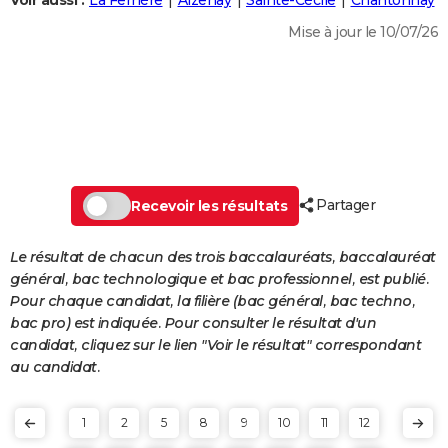
Voir aussi :
La Ferrière
Aizenay
Sainte-Cécile
Chantonnay
City break
Voyage de noces
Climat
Destinations
Voyage nature
Forum
+
PHOTO
Mise à jour le 10/07/26
GUIDES D'ACHAT
BONS PLANS
CARTE DE VOEUX
Carte Bonne année
Carte Pâques
Carte de Noël
Carte Saint-Valentin
Carte d'anniversaire
DICTIONNAIRE
Partager
Recevoir les résultats
Biographies
Expressions
Dictionnaire
Citations
Proverbes
PROGRAMME TV
Le résultat de chacun des trois baccalauréats, baccalauréat
COPAINS D'AVANT
général, bac technologique et bac professionnel, est publié.
Pour chaque candidat, la filière (bac général, bac techno,
Se connecter
Collèges
Universités
Service militaire
S'inscrire
Lycées
Primaires
Entreprises
Avis de recherche
AVIS DE DÉCÈS
bac pro) est indiquée. Pour consulter le résultat d'un
candidat, cliquez sur le lien "Voir le résultat" correspondant
FORUM
au candidat.
Lifestyle
Sport
Television
Cinema
Bricolage
Culture
Auto
Voyage
1
2
5
8
9
10
11
12