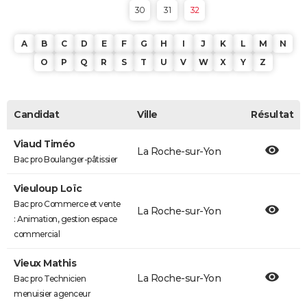
30
31
32
A
B
C
D
E
F
G
H
I
J
K
L
M
N
O
P
Q
R
S
T
U
V
W
X
Y
Z
Candidat
Ville
Résultat
Viaud Timéo
La Roche-sur-Yon
Bac pro Boulanger-pâtissier
Vieuloup Loïc
Bac pro Commerce et vente
La Roche-sur-Yon
: Animation, gestion espace
commercial
Vieux Mathis
La Roche-sur-Yon
Bac pro Technicien
menuisier agenceur