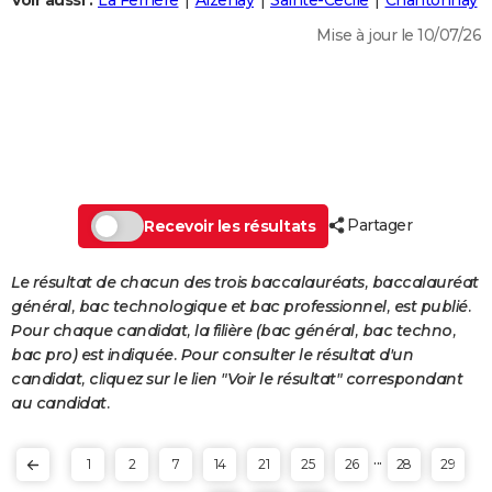
Voir aussi :
La Ferrière
Aizenay
Sainte-Cécile
Chantonnay
City break
Voyage de noces
Climat
Destinations
Voyage nature
Forum
+
PHOTO
Mise à jour le 10/07/26
GUIDES D'ACHAT
BONS PLANS
CARTE DE VOEUX
Carte Bonne année
Carte Pâques
Carte de Noël
Carte Saint-Valentin
Carte d'anniversaire
DICTIONNAIRE
Partager
Recevoir les résultats
Biographies
Expressions
Dictionnaire
Citations
Proverbes
PROGRAMME TV
Le résultat de chacun des trois baccalauréats, baccalauréat
COPAINS D'AVANT
général, bac technologique et bac professionnel, est publié.
Pour chaque candidat, la filière (bac général, bac techno,
Se connecter
Collèges
Universités
Service militaire
S'inscrire
Lycées
Primaires
Entreprises
Avis de recherche
AVIS DE DÉCÈS
bac pro) est indiquée. Pour consulter le résultat d'un
candidat, cliquez sur le lien "Voir le résultat" correspondant
FORUM
au candidat.
Lifestyle
Sport
Television
Cinema
Bricolage
Culture
Auto
Voyage
...
1
2
7
14
21
25
26
28
29