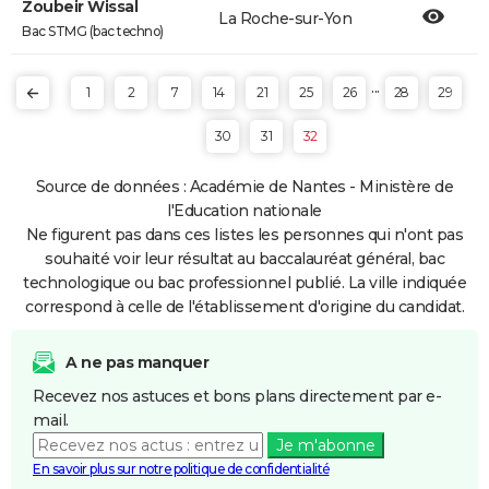
Zoubeir Wissal
La Roche-sur-Yon
Bac STMG (bac techno)
...
1
2
7
14
21
25
26
28
29
30
31
32
Source de données : Académie de Nantes - Ministère de
l'Education nationale
Ne figurent pas dans ces listes les personnes qui n'ont pas
souhaité voir leur résultat au baccalauréat général, bac
technologique ou bac professionnel publié. La ville indiquée
correspond à celle de l'établissement d'origine du candidat.
A ne pas manquer
Recevez nos astuces et bons plans directement par e-
mail.
Je m'abonne
En savoir plus sur notre politique de confidentialité