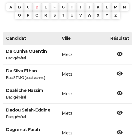
A
B
C
D
E
F
G
H
I
J
K
L
M
N
O
P
Q
R
S
T
U
V
W
X
Y
Z
Candidat
Ville
Résultat
Da Cunha Quentin
Metz
Bac général
Da Silva Ethan
Metz
Bac STMG (bac techno)
Daakiche Nassim
Metz
Bac général
Dadou Salah-Eddine
Metz
Bac général
Dagrenat Farah
Metz