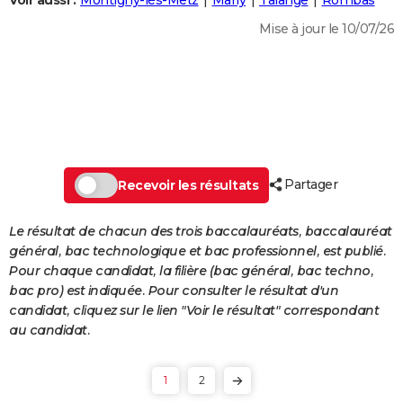
Voir aussi :
Montigny-lès-Metz
Marly
Talange
Rombas
City break
Voyage de noces
Climat
Destinations
Voyage nature
Forum
+
PHOTO
Mise à jour le 10/07/26
GUIDES D'ACHAT
BONS PLANS
CARTE DE VOEUX
Carte Bonne année
Carte Pâques
Carte de Noël
Carte Saint-Valentin
Carte d'anniversaire
DICTIONNAIRE
Partager
Recevoir les résultats
Biographies
Expressions
Dictionnaire
Citations
Proverbes
PROGRAMME TV
Le résultat de chacun des trois baccalauréats, baccalauréat
COPAINS D'AVANT
général, bac technologique et bac professionnel, est publié.
Pour chaque candidat, la filière (bac général, bac techno,
Se connecter
Collèges
Universités
Service militaire
S'inscrire
Lycées
Primaires
Entreprises
Avis de recherche
AVIS DE DÉCÈS
bac pro) est indiquée. Pour consulter le résultat d'un
candidat, cliquez sur le lien "Voir le résultat" correspondant
FORUM
au candidat.
Lifestyle
Sport
Television
Cinema
Bricolage
Culture
Auto
Voyage
1
2