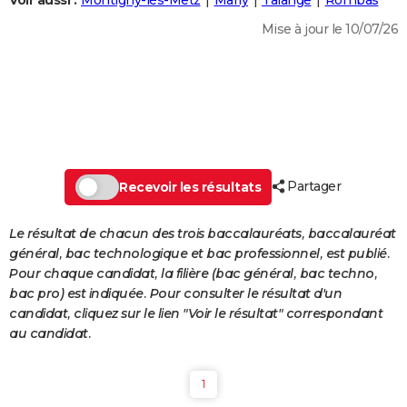
Voir aussi :
Montigny-lès-Metz
Marly
Talange
Rombas
City break
Voyage de noces
Climat
Destinations
Voyage nature
Forum
+
PHOTO
Mise à jour le 10/07/26
GUIDES D'ACHAT
BONS PLANS
CARTE DE VOEUX
Carte Bonne année
Carte Pâques
Carte de Noël
Carte Saint-Valentin
Carte d'anniversaire
DICTIONNAIRE
Partager
Recevoir les résultats
Biographies
Expressions
Dictionnaire
Citations
Proverbes
PROGRAMME TV
Le résultat de chacun des trois baccalauréats, baccalauréat
COPAINS D'AVANT
général, bac technologique et bac professionnel, est publié.
Pour chaque candidat, la filière (bac général, bac techno,
Se connecter
Collèges
Universités
Service militaire
S'inscrire
Lycées
Primaires
Entreprises
Avis de recherche
AVIS DE DÉCÈS
bac pro) est indiquée. Pour consulter le résultat d'un
candidat, cliquez sur le lien "Voir le résultat" correspondant
FORUM
au candidat.
Lifestyle
Sport
Television
Cinema
Bricolage
Culture
Auto
Voyage
1