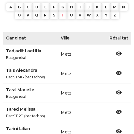
A
B
C
D
E
F
G
H
I
J
K
L
M
N
O
P
Q
R
S
T
U
V
W
X
Y
Z
Candidat
Ville
Résultat
Tadjadit Laetitia
Metz
Bac général
Tais Alexandra
Metz
Bac STMG (bac techno)
Taral Marielle
Metz
Bac général
Tared Melissa
Metz
Bac STI2D (bac techno)
Tarini Lilian
Metz