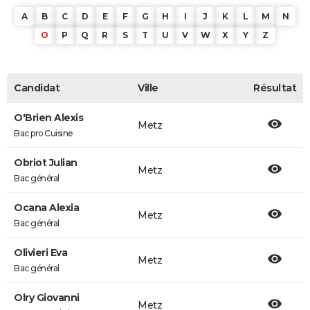
A
B
C
D
E
F
G
H
I
J
K
L
M
N
O
P
Q
R
S
T
U
V
W
X
Y
Z
Candidat
Ville
Résultat
O'Brien Alexis
Metz
Bac pro Cuisine
Obriot Julian
Metz
Bac général
Ocana Alexia
Metz
Bac général
Olivieri Eva
Metz
Bac général
Olry Giovanni
Metz