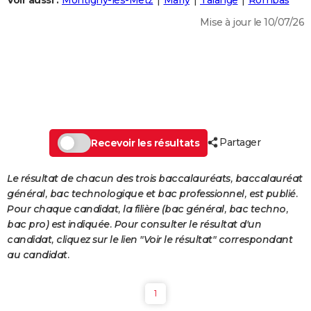
Voir aussi :
Montigny-lès-Metz
Marly
Talange
Rombas
City break
Voyage de noces
Climat
Destinations
Voyage nature
Forum
+
PHOTO
Mise à jour le 10/07/26
GUIDES D'ACHAT
BONS PLANS
CARTE DE VOEUX
Carte Bonne année
Carte Pâques
Carte de Noël
Carte Saint-Valentin
Carte d'anniversaire
DICTIONNAIRE
Partager
Recevoir les résultats
Biographies
Expressions
Dictionnaire
Citations
Proverbes
PROGRAMME TV
Le résultat de chacun des trois baccalauréats, baccalauréat
COPAINS D'AVANT
général, bac technologique et bac professionnel, est publié.
Pour chaque candidat, la filière (bac général, bac techno,
Se connecter
Collèges
Universités
Service militaire
S'inscrire
Lycées
Primaires
Entreprises
Avis de recherche
AVIS DE DÉCÈS
bac pro) est indiquée. Pour consulter le résultat d'un
candidat, cliquez sur le lien "Voir le résultat" correspondant
FORUM
au candidat.
Lifestyle
Sport
Television
Cinema
Bricolage
Culture
Auto
Voyage
1