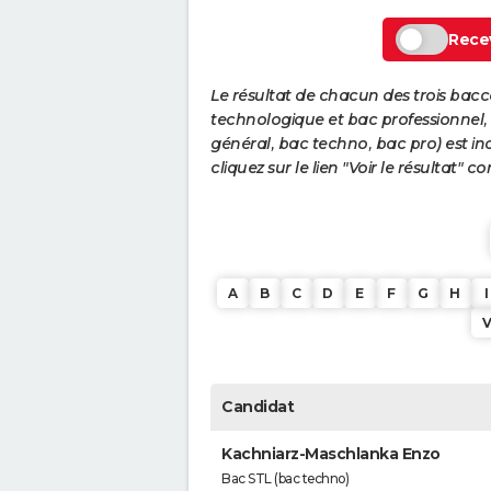
Recev
Le résultat de chacun des trois bac
technologique et bac professionnel, e
général, bac techno, bac pro) est ind
cliquez sur le lien "Voir le résultat"
A
B
C
D
E
F
G
H
I
Candidat
Kachniarz-Maschlanka Enzo
Bac STL (bac techno)