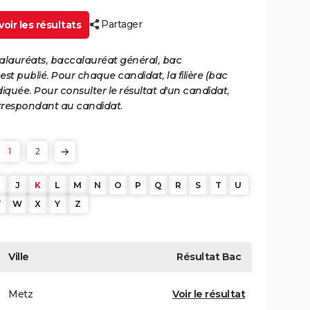
Partager
oir les résultats
calauréats, baccalauréat général, bac
st publié. Pour chaque candidat, la filière (bac
iquée. Pour consulter le résultat d'un candidat,
 correspondant au candidat.
1
2
J
K
L
M
N
O
P
Q
R
S
T
U
V
W
X
Y
Z
Ville
Résultat
Bac
Metz
Voir le résultat