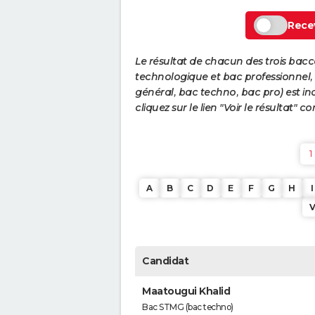
Recev
Le résultat de chacun des trois bac
technologique et bac professionnel, e
général, bac techno, bac pro) est ind
cliquez sur le lien "Voir le résultat"
1
A
B
C
D
E
F
G
H
I
Candidat
Maatougui Khalid
Bac STMG (bac techno)