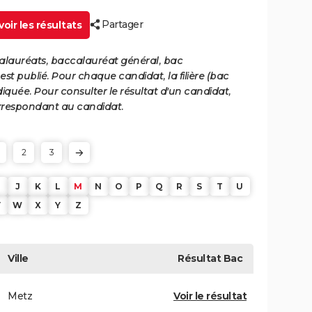
Partager
oir les résultats
calauréats, baccalauréat général, bac
st publié. Pour chaque candidat, la filière (bac
iquée. Pour consulter le résultat d'un candidat,
 correspondant au candidat.
2
3
J
K
L
M
N
O
P
Q
R
S
T
U
V
W
X
Y
Z
Ville
Résultat
Bac
Metz
Voir le résultat