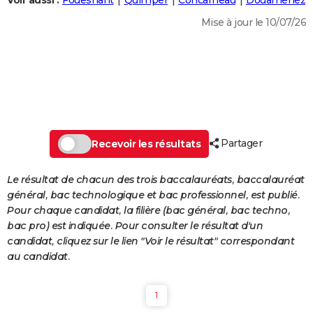
Voir aussi :
Fouesnant
Quimper
Concarneau
Douarnenez
City break
Voyage de noces
Climat
Destinations
Voyage nature
Forum
+
PHOTO
Mise à jour le 10/07/26
GUIDES D'ACHAT
BONS PLANS
CARTE DE VOEUX
Carte Bonne année
Carte Pâques
Carte de Noël
Carte Saint-Valentin
Carte d'anniversaire
DICTIONNAIRE
Partager
Recevoir les résultats
Biographies
Expressions
Dictionnaire
Citations
Proverbes
PROGRAMME TV
Le résultat de chacun des trois baccalauréats, baccalauréat
COPAINS D'AVANT
général, bac technologique et bac professionnel, est publié.
Pour chaque candidat, la filière (bac général, bac techno,
Se connecter
Collèges
Universités
Service militaire
S'inscrire
Lycées
Primaires
Entreprises
Avis de recherche
AVIS DE DÉCÈS
bac pro) est indiquée. Pour consulter le résultat d'un
candidat, cliquez sur le lien "Voir le résultat" correspondant
FORUM
au candidat.
Lifestyle
Sport
Television
Cinema
Bricolage
Culture
Auto
Voyage
1