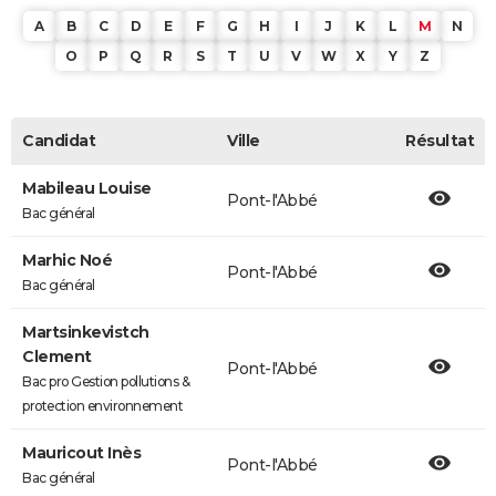
A
B
C
D
E
F
G
H
I
J
K
L
M
N
O
P
Q
R
S
T
U
V
W
X
Y
Z
Candidat
Ville
Résultat
Mabileau Louise
Pont-l'Abbé
Bac général
Marhic Noé
Pont-l'Abbé
Bac général
Martsinkevistch
Clement
Pont-l'Abbé
Bac pro Gestion pollutions &
protection environnement
Mauricout Inès
Pont-l'Abbé
Bac général