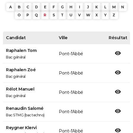
A
B
C
D
E
F
G
H
I
J
K
L
M
N
O
P
Q
R
S
T
U
V
W
X
Y
Z
Candidat
Ville
Résultat
Raphalen Tom
Pont-l'Abbé
Bac général
Raphalen Zoé
Pont-l'Abbé
Bac général
Rélot Manuel
Pont-l'Abbé
Bac général
Renaudin Salomé
Pont-l'Abbé
Bac STMG (bac techno)
Reygner Klervi
Pont-l'Abbé