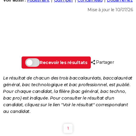
Voir aussi :
Fouesnant
Quimper
Concarneau
Douarnenez
City break
Voyage de noces
Climat
Destinations
Voyage nature
Forum
+
PHOTO
Mise à jour le 10/07/26
GUIDES D'ACHAT
BONS PLANS
CARTE DE VOEUX
Carte Bonne année
Carte Pâques
Carte de Noël
Carte Saint-Valentin
Carte d'anniversaire
DICTIONNAIRE
Partager
Recevoir les résultats
Biographies
Expressions
Dictionnaire
Citations
Proverbes
PROGRAMME TV
Le résultat de chacun des trois baccalauréats, baccalauréat
COPAINS D'AVANT
général, bac technologique et bac professionnel, est publié.
Pour chaque candidat, la filière (bac général, bac techno,
Se connecter
Collèges
Universités
Service militaire
S'inscrire
Lycées
Primaires
Entreprises
Avis de recherche
AVIS DE DÉCÈS
bac pro) est indiquée. Pour consulter le résultat d'un
candidat, cliquez sur le lien "Voir le résultat" correspondant
FORUM
au candidat.
Lifestyle
Sport
Television
Cinema
Bricolage
Culture
Auto
Voyage
1