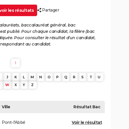
Partager
oir les résultats
calauréats, baccalauréat général, bac
st publié. Pour chaque candidat, la filière (bac
iquée. Pour consulter le résultat d'un candidat,
 correspondant au candidat.
1
J
K
L
M
N
O
P
Q
R
S
T
U
V
W
X
Y
Z
Ville
Résultat
Bac
Pont-l'Abbé
Voir le résultat