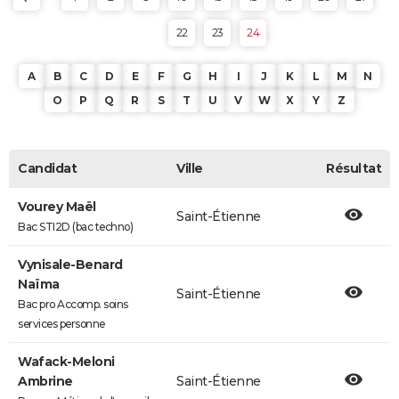
22
23
24
A
B
C
D
E
F
G
H
I
J
K
L
M
N
O
P
Q
R
S
T
U
V
W
X
Y
Z
Candidat
Ville
Résultat
Vourey Maël
Saint-Étienne
Bac STI2D (bac techno)
Vynisale-Benard
Naïma
Saint-Étienne
Bac pro Accomp. soins
services personne
Wafack-Meloni
Ambrine
Saint-Étienne