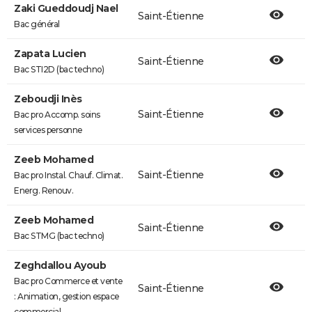
Zaki Gueddoudj Nael
Saint-Étienne
Bac général
Zapata Lucien
Saint-Étienne
Bac STI2D (bac techno)
Zeboudji Inès
Saint-Étienne
Bac pro Accomp. soins
services personne
Zeeb Mohamed
Saint-Étienne
Bac pro Instal. Chauf. Climat.
Energ. Renouv.
Zeeb Mohamed
Saint-Étienne
Bac STMG (bac techno)
Zeghdallou Ayoub
Bac pro Commerce et vente
Saint-Étienne
: Animation, gestion espace
commercial