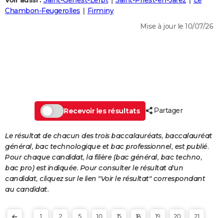
Voir aussi :
Saint-Genest-Lerpt
Saint-Priest-en-Jarez
Le
City break
Voyage de noces
Climat
Destinations
Voyage nature
Forum
+
Chambon-Feugerolles
Firminy
PHOTO
Mise à jour le 10/07/26
GUIDES D'ACHAT
BONS PLANS
CARTE DE VOEUX
Carte Bonne année
Carte Pâques
Carte de Noël
Carte Saint-Valentin
Carte d'anniversaire
DICTIONNAIRE
Biographies
Expressions
Dictionnaire
Citations
Proverbes
Partager
PROGRAMME TV
Recevoir les résultats
COPAINS D'AVANT
Le résultat de chacun des trois baccalauréats, baccalauréat
général, bac technologique et bac professionnel, est publié.
Se connecter
Collèges
Universités
Service militaire
S'inscrire
Lycées
Primaires
Entreprises
Avis de recherche
AVIS DE DÉCÈS
Pour chaque candidat, la filière (bac général, bac techno,
bac pro) est indiquée. Pour consulter le résultat d'un
FORUM
candidat, cliquez sur le lien "Voir le résultat" correspondant
Lifestyle
Sport
Television
Cinema
Bricolage
Culture
Auto
Voyage
au candidat.
1
2
5
10
15
18
19
20
21