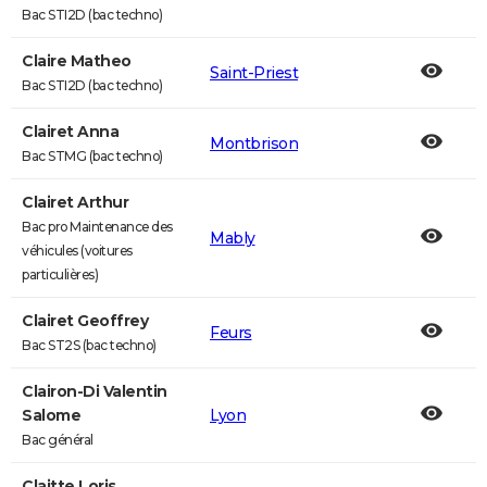
Bac STI2D (bac techno)
Claire Matheo
Saint-Priest
Bac STI2D (bac techno)
Clairet Anna
Montbrison
Bac STMG (bac techno)
Clairet Arthur
Bac pro Maintenance des
Mably
véhicules (voitures
particulières)
Clairet Geoffrey
Feurs
Bac ST2S (bac techno)
Clairon-Di Valentin
Salome
Lyon
Bac général
Claitte Loris