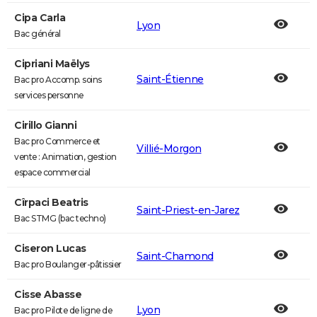
Cipa Carla
Lyon
Bac général
Cipriani Maëlys
Saint-Étienne
Bac pro Accomp. soins
services personne
Cirillo Gianni
Bac pro Commerce et
Villié-Morgon
vente : Animation, gestion
espace commercial
Cîrpaci Beatris
Saint-Priest-en-Jarez
Bac STMG (bac techno)
Ciseron Lucas
Saint-Chamond
Bac pro Boulanger-pâtissier
Cisse Abasse
Lyon
Bac pro Pilote de ligne de