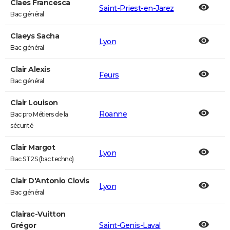
Claes Francesca
Saint-Priest-en-Jarez
Bac général
Claeys Sacha
Lyon
Bac général
Clair Alexis
Feurs
Bac général
Clair Louison
Roanne
Bac pro Métiers de la
sécurité
Clair Margot
Lyon
Bac ST2S (bac techno)
Clair D'Antonio Clovis
Lyon
Bac général
Clairac-Vuitton
Grégor
Saint-Genis-Laval