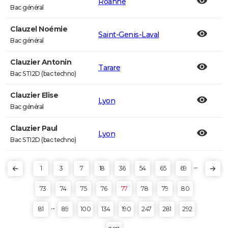
Roanne
Bac général
Clauzel Noémie
Saint-Genis-Laval
Bac général
Clauzier Antonin
Tarare
Bac STI2D (bac techno)
Clauzier Elise
Lyon
Bac général
Clauzier Paul
Lyon
Bac STI2D (bac techno)
...
1
3
7
18
36
54
65
69
73
74
75
76
77
78
79
80
...
81
89
100
134
190
247
281
292