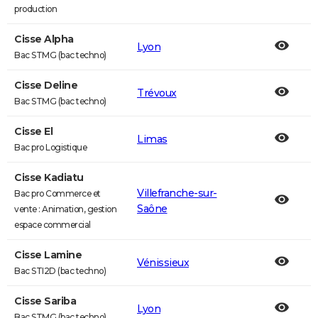
production
Cisse Alpha
Lyon
Bac STMG (bac techno)
Cisse Deline
Trévoux
Bac STMG (bac techno)
Cisse El
Limas
Bac pro Logistique
Cisse Kadiatu
Villefranche-sur-
Bac pro Commerce et
Saône
vente : Animation, gestion
espace commercial
Cisse Lamine
Vénissieux
Bac STI2D (bac techno)
Cisse Sariba
Lyon
Bac STMG (bac techno)