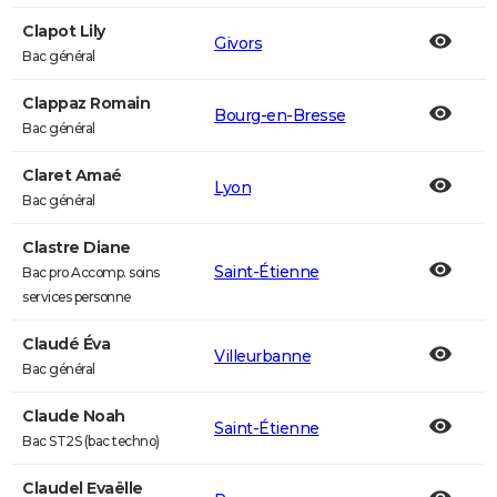
Clapot Lily
Givors
Bac général
Clappaz Romain
Bourg-en-Bresse
Bac général
Claret Amaé
Lyon
Bac général
Clastre Diane
Saint-Étienne
Bac pro Accomp. soins
services personne
Claudé Éva
Villeurbanne
Bac général
Claude Noah
Saint-Étienne
Bac ST2S (bac techno)
Claudel Evaëlle