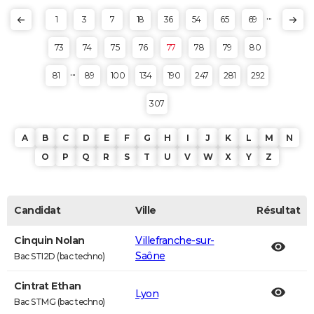
...
1
3
7
18
36
54
65
69
73
74
75
76
77
78
79
80
...
81
89
100
134
190
247
281
292
307
A
B
C
D
E
F
G
H
I
J
K
L
M
N
O
P
Q
R
S
T
U
V
W
X
Y
Z
Candidat
Ville
Résultat
Cinquin Nolan
Villefranche-sur-
Saône
Bac STI2D (bac techno)
Cintrat Ethan
Lyon
Bac STMG (bac techno)