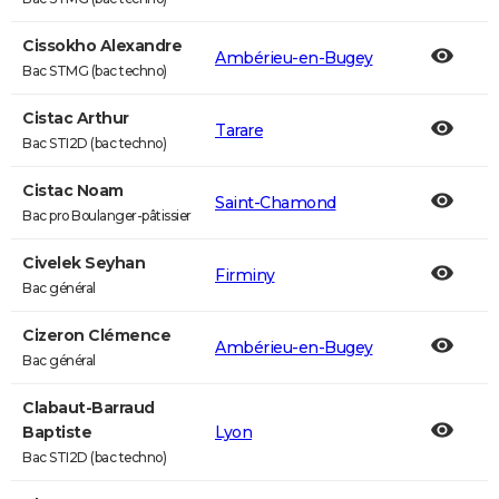
Cissokho Alexandre
Ambérieu-en-Bugey
Bac STMG (bac techno)
Cistac Arthur
Tarare
Bac STI2D (bac techno)
Cistac Noam
Saint-Chamond
Bac pro Boulanger-pâtissier
Civelek Seyhan
Firminy
Bac général
Cizeron Clémence
Ambérieu-en-Bugey
Bac général
Clabaut-Barraud
Baptiste
Lyon
Bac STI2D (bac techno)