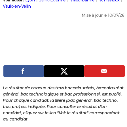
Voir aussi :
Lyon
Saint-Étienne
Villeurbanne
Vénissieux
City break
Voyage de noces
Climat
Destinations
Voyage nature
Forum
+
Vaulx-en-Velin
PHOTO
Mise à jour le 10/07/26
GUIDES D'ACHAT
BONS PLANS
CARTE DE VOEUX
Carte Bonne année
Carte Pâques
Carte de Noël
Carte Saint-Valentin
Carte d'anniversaire
DICTIONNAIRE
Biographies
Expressions
Dictionnaire
Citations
Proverbes
PROGRAMME TV
COPAINS D'AVANT
Se connecter
Collèges
Universités
Service militaire
S'inscrire
Lycées
Primaires
Entreprises
Avis de recherche
AVIS DE DÉCÈS
Le résultat de chacun des trois baccalauréats, baccalauréat
général, bac technologique et bac professionnel, est publié.
FORUM
Pour chaque candidat, la filière (bac général, bac techno,
bac pro) est indiquée. Pour consulter le résultat d'un
Lifestyle
Sport
Television
Cinema
Bricolage
Culture
Auto
Voyage
candidat, cliquez sur le lien "Voir le résultat" correspondant
au candidat.