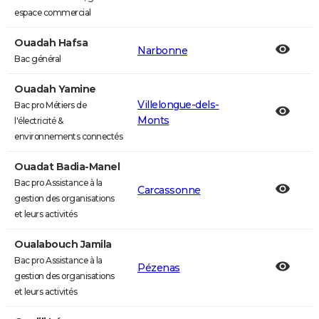
espace commercial
Ouadah Hafsa
Narbonne
Bac général
Ouadah Yamine
Villelongue-dels-
Bac pro Métiers de
Monts
l'électricité &
environnements connectés
Ouadat Badia-Manel
Bac pro Assistance à la
Carcassonne
gestion des organisations
et leurs activités
Oualabouch Jamila
Bac pro Assistance à la
Pézenas
gestion des organisations
et leurs activités