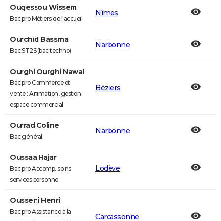
Ouqessou Wissem
Nîmes
Bac pro Métiers de l'accueil
Ourchid Bassma
Narbonne
Bac ST2S (bac techno)
Ourghi Ourghi Nawal
Bac pro Commerce et
Béziers
vente : Animation, gestion
espace commercial
Ourrad Coline
Narbonne
Bac général
Oussaa Hajar
Lodève
Bac pro Accomp. soins
services personne
Ousseni Henri
Bac pro Assistance à la
Carcassonne