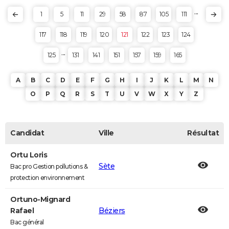
...
1
5
11
29
58
87
105
111
117
118
119
120
121
122
123
124
...
125
131
141
151
157
159
165
A
B
C
D
E
F
G
H
I
J
K
L
M
N
O
P
Q
R
S
T
U
V
W
X
Y
Z
Candidat
Ville
Résultat
Ortu Loris
Sète
Bac pro Gestion pollutions &
protection environnement
Ortuno-Mignard
Rafael
Béziers
Bac général