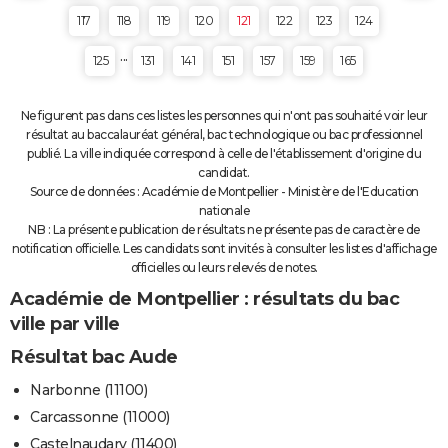
117
118
119
120
121
122
123
124
...
125
131
141
151
157
159
165
Ne figurent pas dans ces listes les personnes qui n'ont pas souhaité voir leur
résultat au baccalauréat général, bac technologique ou bac professionnel
publié. La ville indiquée correspond à celle de l'établissement d'origine du
candidat.
Source de données : Académie de Montpellier - Ministère de l'Education
nationale
NB : La présente publication de résultats ne présente pas de caractère de
notification officielle. Les candidats sont invités à consulter les listes d'affichage
officielles ou leurs relevés de notes.
Académie de Montpellier : résultats du bac
ville par ville
Résultat bac Aude
Narbonne (11100)
Carcassonne (11000)
Castelnaudary (11400)