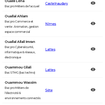
Oualili Léna
Castelnaudary
Bac pro Métiers de l'accueil
Ouallal Ahlam
Bac pro Commerce et
Nîmes
vente : Animation, gestion
espace commercial
Ouallal Allali Imran
Bac pro Cybersécurité,
Lattes
informatique & réseaux,
électronique
Ouammou Gilali
Lattes
Bac STMG (bac techno)
Ouammou Wassim
Bac pro Métiers de
Sète
l'électricité &
environnements connectés