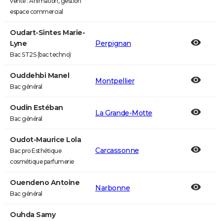
vente : Animation, gestion
espace commercial
Oudart-Sintes Marie-
Lyne
Perpignan
Bac ST2S (bac techno)
Ouddehbi Manel
Montpellier
Bac général
Oudin Estéban
La Grande-Motte
Bac général
Oudot-Maurice Lola
Carcassonne
Bac pro Esthétique
cosmétique parfumerie
Ouendeno Antoine
Narbonne
Bac général
Ouhda Samy