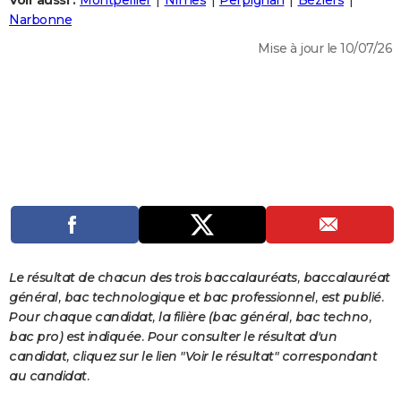
Voir aussi :
Montpellier
Nîmes
Perpignan
Béziers
City break
Voyage de noces
Climat
Destinations
Voyage nature
Forum
+
Narbonne
PHOTO
Mise à jour le 10/07/26
GUIDES D'ACHAT
BONS PLANS
CARTE DE VOEUX
Carte Bonne année
Carte Pâques
Carte de Noël
Carte Saint-Valentin
Carte d'anniversaire
DICTIONNAIRE
Biographies
Expressions
Dictionnaire
Citations
Proverbes
PROGRAMME TV
COPAINS D'AVANT
Se connecter
Collèges
Universités
Service militaire
S'inscrire
Lycées
Primaires
Entreprises
Avis de recherche
AVIS DE DÉCÈS
Le résultat de chacun des trois baccalauréats, baccalauréat
général, bac technologique et bac professionnel, est publié.
FORUM
Pour chaque candidat, la filière (bac général, bac techno,
bac pro) est indiquée. Pour consulter le résultat d'un
Lifestyle
Sport
Television
Cinema
Bricolage
Culture
Auto
Voyage
candidat, cliquez sur le lien "Voir le résultat" correspondant
au candidat.