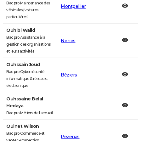
Bac pro Maintenance des
Montpellier
véhicules (voitures
particulières)
Ouhibi Walid
Bac pro Assistance à la
Nîmes
gestion des organisations
et leurs activités
Ouhssain Joud
Bac pro Cybersécurité,
Béziers
informatique & réseaux,
électronique
Ouhssaine Belal
Hedaya
Bac pro Métiers de l'accueil
Ouinet Wilson
Bac pro Commerce et
Pézenas
vente : Prospection