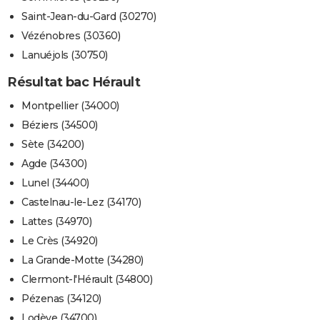
Saint-Jean-du-Gard (30270)
Vézénobres (30360)
Lanuéjols (30750)
Résultat bac Hérault
Montpellier (34000)
Béziers (34500)
Sète (34200)
Agde (34300)
Lunel (34400)
Castelnau-le-Lez (34170)
Lattes (34970)
Le Crès (34920)
La Grande-Motte (34280)
Clermont-l'Hérault (34800)
Pézenas (34120)
Lodève (34700)