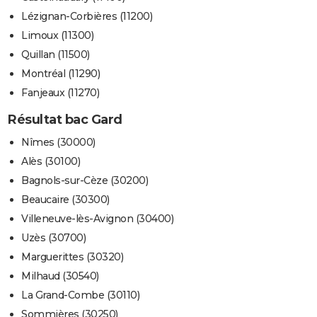
Lézignan-Corbières (11200)
Limoux (11300)
Quillan (11500)
Montréal (11290)
Fanjeaux (11270)
Résultat bac Gard
Nîmes (30000)
Alès (30100)
Bagnols-sur-Cèze (30200)
Beaucaire (30300)
Villeneuve-lès-Avignon (30400)
Uzès (30700)
Marguerittes (30320)
Milhaud (30540)
La Grand-Combe (30110)
Sommières (30250)