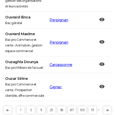
gestion des organisations
et leurs activités
Ouvrard Ilinca
Perpignan
Bac général
Ouvrard Maxime
Bac pro Commerce et
Perpignan
vente : Animation, gestion
espace commercial
Ouzaghla Dounya
Carcassonne
Bac pro Métiers de l'accueil
Ouzar Sirine
Bac pro Commerce et
Gignac
vente : Prospection
clientèle, offre commerciale
...
1
5
11
29
58
87
105
111