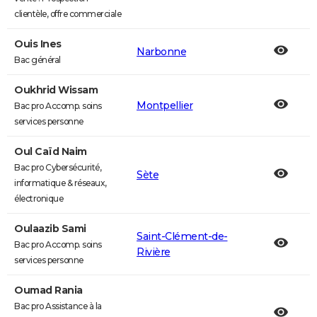
clientèle, offre commerciale
Ouis Ines
Narbonne
Bac général
Oukhrid Wissam
Montpellier
Bac pro Accomp. soins
services personne
Oul Caïd Naim
Bac pro Cybersécurité,
Sète
informatique & réseaux,
électronique
Oulaazib Sami
Saint-Clément-de-
Bac pro Accomp. soins
Rivière
services personne
Oumad Rania
Bac pro Assistance à la