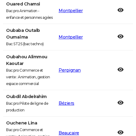
Ouared Chamsi
Montpellier
Bac pro Animation -
enfance et personnes agées
Oubaba Outalb
Oumaïma
Montpellier
Bac ST2S (bac techno)
Oubahou Alimmou
Kaoutar
Perpignan
Bac pro Commerce et
vente : Animation, gestion
espace commercial
Oubdil Abdelrahim
Béziers
Bac pro Pilote de ligne de
production
Ouchene Lina
Bac pro Commerce et
Beaucaire