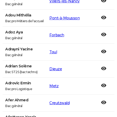
Villers-lès-Nancy
Bac général
Adou Mithélia
Pont-à-Mousson
Bac pro Métiers de l'accueil
Adoz Aya
Forbach
Bac général
Adrayni Yacine
Toul
Bac général
Adrian Solène
Dieuze
Bac ST2S (bac techno)
Adrovic Ermin
Metz
Bac pro Logistique
Afer Ahmed
Creutzwald
Bac général