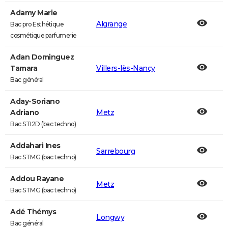
Adamy Marie
Algrange
Bac pro Esthétique
cosmétique parfumerie
Adan Dominguez
Tamara
Villers-lès-Nancy
Bac général
Aday-Soriano
Adriano
Metz
Bac STI2D (bac techno)
Addahari Ines
Sarrebourg
Bac STMG (bac techno)
Addou Rayane
Metz
Bac STMG (bac techno)
Adé Thémys
Longwy
Bac général