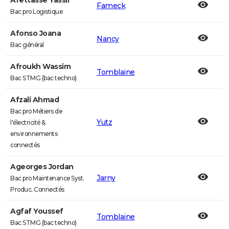
Afettasse Yassir
Fameck
Bac pro Logistique
Afonso Joana
Nancy
Bac général
Afroukh Wassim
Tomblaine
Bac STMG (bac techno)
Afzali Ahmad
Bac pro Métiers de
Yutz
l'électricité &
environnements
connectés
Ageorges Jordan
Jarny
Bac pro Maintenance Syst.
Produc. Connectés
Agfaf Youssef
Tomblaine
Bac STMG (bac techno)