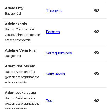
Adelé Emy
Thionville
Bac général
Adeler Yanis
Bac pro Commerce et
Forbach
vente : Animation, gestion
espace commercial
Adeline Verin Nila
Sarreguemines
Bac général
Adem Nour-Islem
Bac pro Assistance à la
Saint-Avold
gestion des organisations
et leurs activités
Ademovska Laura
Bac pro Assistance à la
Toul
gestion des organisations
et leurs activités