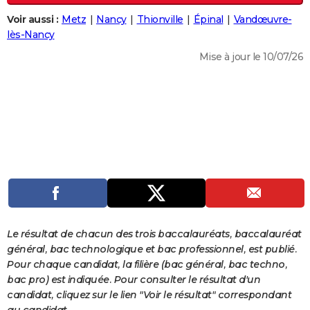
City break
Voyage de noces
Climat
Destinations
Voyage nature
Forum
+
PHOTO
Voir aussi :
Metz
Nancy
Thionville
Épinal
Vandœuvre-
lès-Nancy
GUIDES D'ACHAT
Mise à jour le 10/07/26
BONS PLANS
CARTE DE VOEUX
Carte Bonne année
Carte Pâques
Carte de Noël
Carte Saint-Valentin
Carte d'anniversaire
DICTIONNAIRE
Biographies
Expressions
Dictionnaire
Citations
Proverbes
PROGRAMME TV
COPAINS D'AVANT
Se connecter
Collèges
Universités
Service militaire
S'inscrire
Lycées
Primaires
Entreprises
Avis de recherche
AVIS DE DÉCÈS
Le résultat de chacun des trois baccalauréats, baccalauréat
FORUM
général, bac technologique et bac professionnel, est publié.
Pour chaque candidat, la filière (bac général, bac techno,
Lifestyle
Sport
Television
Cinema
Bricolage
Culture
Auto
Voyage
bac pro) est indiquée. Pour consulter le résultat d'un
candidat, cliquez sur le lien "Voir le résultat" correspondant