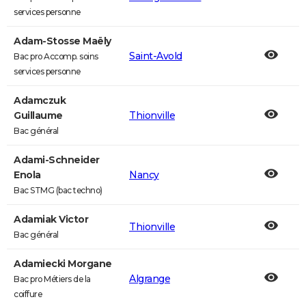
services personne
Adam-Stosse Maëly
Saint-Avold
Bac pro Accomp. soins
services personne
Adamczuk
Guillaume
Thionville
Bac général
Adami-Schneider
Enola
Nancy
Bac STMG (bac techno)
Adamiak Victor
Thionville
Bac général
Adamiecki Morgane
Algrange
Bac pro Métiers de la
coiffure