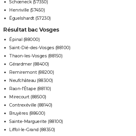
Schœneck (57350)
Henriville (57450)
Éguelshardt (57230)
Résultat bac Vosges
Épinal (88000)
Saint-Dié-des-Vosges (88100)
Thaon-les-Vosges (88150)
Gérardmer (88400)
Remiremont (88200)
Neufchâteau (88300)
Raon-l'Étape (88110)
Mirecourt (88500)
Contrexéville (88140)
Bruyères (88600)
Sainte-Marguerite (88100)
Liffol-le-Grand (88350)