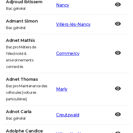
Adjroud Ibtissem
Nancy
Bac général
Admant Simon
Villers-lès-Nancy
Bac général
Adnet Mathis
Bac pro Métiers de
Commercy
l'électricité &
environnements
connectés
Adnet Thomas
Bac pro Maintenance des
Marly
véhicules (voitures
particulières)
Adnot Carla
Creutzwald
Bac général
Adolphe Candice