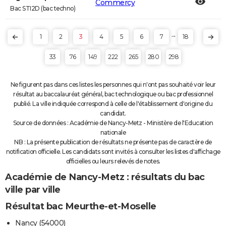
Commercy
Bac STI2D (bac techno)
...
1
2
3
4
5
6
7
18
33
76
149
222
265
280
298
Ne figurent pas dans ces listes les personnes qui n'ont pas souhaité voir leur
résultat au baccalauréat général, bac technologique ou bac professionnel
publié. La ville indiquée correspond à celle de l'établissement d'origine du
candidat.
Source de données : Académie de Nancy-Metz - Ministère de l'Education
nationale
NB : La présente publication de résultats ne présente pas de caractère de
notification officielle. Les candidats sont invités à consulter les listes d'affichage
officielles ou leurs relevés de notes.
Académie de Nancy-Metz : résultats du bac
ville par ville
Résultat bac Meurthe-et-Moselle
Nancy (54000)