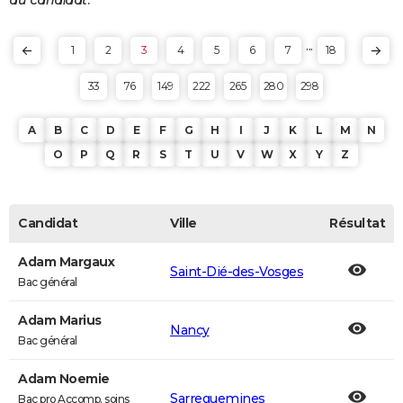
au candidat.
...
1
2
3
4
5
6
7
18
33
76
149
222
265
280
298
A
B
C
D
E
F
G
H
I
J
K
L
M
N
O
P
Q
R
S
T
U
V
W
X
Y
Z
Candidat
Ville
Résultat
Adam Margaux
Saint-Dié-des-Vosges
Bac général
Adam Marius
Nancy
Bac général
Adam Noemie
Sarreguemines
Bac pro Accomp. soins