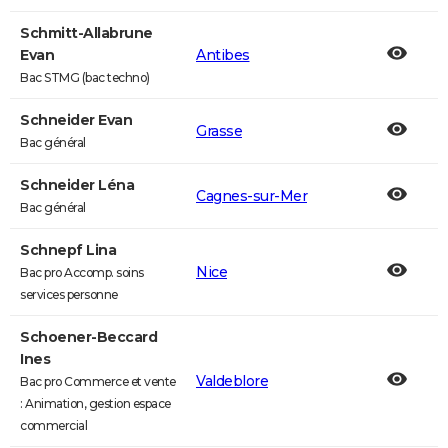
Schmitt-Allabrune
Evan
Antibes
Bac STMG (bac techno)
Schneider Evan
Grasse
Bac général
Schneider Léna
Cagnes-sur-Mer
Bac général
Schnepf Lina
Nice
Bac pro Accomp. soins
services personne
Schoener-Beccard
Ines
Valdeblore
Bac pro Commerce et vente
: Animation, gestion espace
commercial