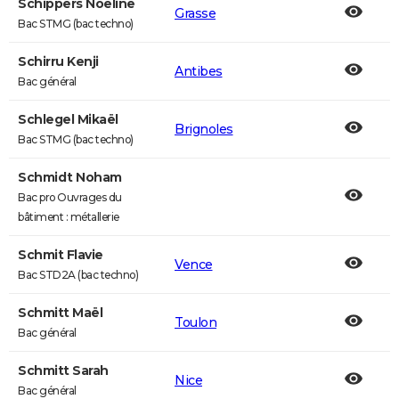
Schippers Noeline
Grasse
Bac STMG (bac techno)
Schirru Kenji
Antibes
Bac général
Schlegel Mikaël
Brignoles
Bac STMG (bac techno)
Schmidt Noham
Bac pro Ouvrages du
bâtiment : métallerie
Schmit Flavie
Vence
Bac STD2A (bac techno)
Schmitt Maël
Toulon
Bac général
Schmitt Sarah
Nice
Bac général