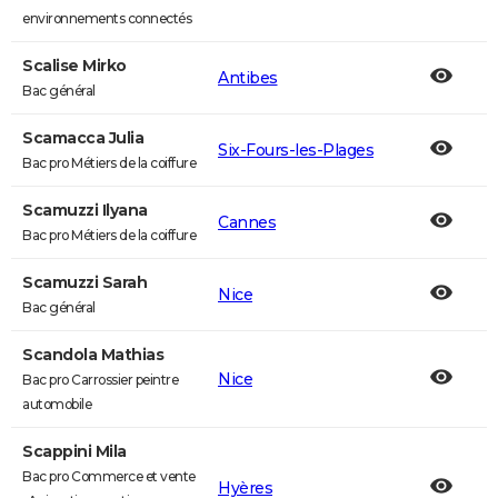
environnements connectés
Scalise Mirko
Antibes
Bac général
Scamacca Julia
Six-Fours-les-Plages
Bac pro Métiers de la coiffure
Scamuzzi Ilyana
Cannes
Bac pro Métiers de la coiffure
Scamuzzi Sarah
Nice
Bac général
Scandola Mathias
Nice
Bac pro Carrossier peintre
automobile
Scappini Mila
Bac pro Commerce et vente
Hyères