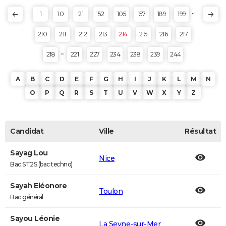
...
1
10
21
52
105
157
189
199
210
211
212
213
214
215
216
217
...
218
221
227
234
238
239
244
A
B
C
D
E
F
G
H
I
J
K
L
M
N
O
P
Q
R
S
T
U
V
W
X
Y
Z
Candidat
Ville
Résultat
Sayag Lou
Nice
Bac ST2S (bac techno)
Sayah Eléonore
Toulon
Bac général
Sayou Léonie
La Seyne-sur-Mer