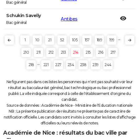
Bac général
Schukin Saveliy
Antibes
Bac général
...
1
10
21
52
105
157
189
199
210
211
212
213
214
215
216
217
...
218
221
227
234
238
239
244
Ne figurent pas dans ces listes les personnes qui n'ont pas souhaité voir leur
résultat au baccalauréat général, bac technologique ou bac professionnel
publié. La ville indiquée correspond à celle de l'établissement d'origine du
candidat.
Source de données : Académie de Nice - Ministère de l'Education nationale
NB : La présente publication de résultats ne présente pas de caractère de
notification officielle. Les candidats sont invités à consulter les listes d'affichage
officielles ou leurs relevés de notes.
Académie de Nice : résultats du bac ville par