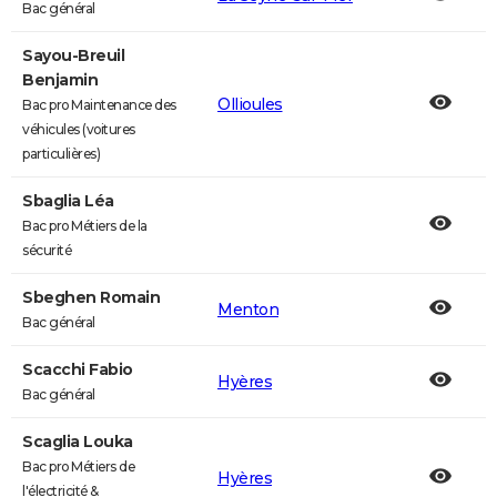
Bac général
Sayou-Breuil
Benjamin
Ollioules
Bac pro Maintenance des
véhicules (voitures
particulières)
Sbaglia Léa
Bac pro Métiers de la
sécurité
Sbeghen Romain
Menton
Bac général
Scacchi Fabio
Hyères
Bac général
Scaglia Louka
Bac pro Métiers de
Hyères
l'électricité &