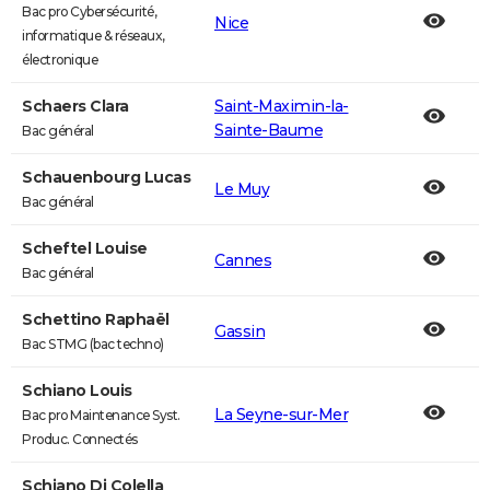
Bac pro Cybersécurité,
Nice
informatique & réseaux,
électronique
Schaers Clara
Saint-Maximin-la-
Sainte-Baume
Bac général
Schauenbourg Lucas
Le Muy
Bac général
Scheftel Louise
Cannes
Bac général
Schettino Raphaël
Gassin
Bac STMG (bac techno)
Schiano Louis
La Seyne-sur-Mer
Bac pro Maintenance Syst.
Produc. Connectés
Schiano Di Colella