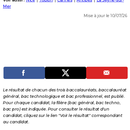
Voir aussi :
Nice
Toulon
Cannes
Antibes
La Seyne-sur-
City break
Voyage de noces
Climat
Destinations
Voyage nature
Forum
+
Mer
PHOTO
Mise à jour le 10/07/26
GUIDES D'ACHAT
BONS PLANS
CARTE DE VOEUX
Carte Bonne année
Carte Pâques
Carte de Noël
Carte Saint-Valentin
Carte d'anniversaire
DICTIONNAIRE
Biographies
Expressions
Dictionnaire
Citations
Proverbes
PROGRAMME TV
COPAINS D'AVANT
Se connecter
Collèges
Universités
Service militaire
S'inscrire
Lycées
Primaires
Entreprises
Avis de recherche
AVIS DE DÉCÈS
Le résultat de chacun des trois baccalauréats, baccalauréat
général, bac technologique et bac professionnel, est publié.
FORUM
Pour chaque candidat, la filière (bac général, bac techno,
bac pro) est indiquée. Pour consulter le résultat d'un
Lifestyle
Sport
Television
Cinema
Bricolage
Culture
Auto
Voyage
candidat, cliquez sur le lien "Voir le résultat" correspondant
au candidat.