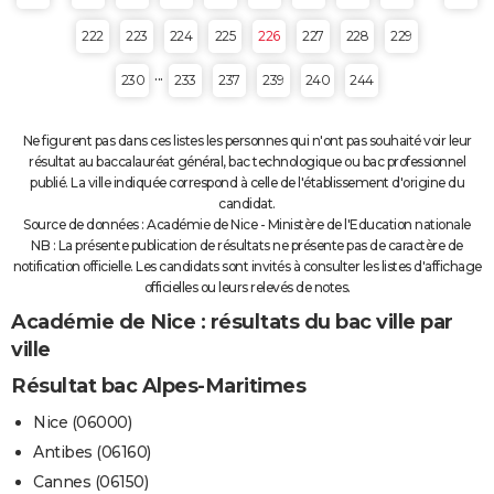
222
223
224
225
226
227
228
229
...
230
233
237
239
240
244
Ne figurent pas dans ces listes les personnes qui n'ont pas souhaité voir leur
résultat au baccalauréat général, bac technologique ou bac professionnel
publié. La ville indiquée correspond à celle de l'établissement d'origine du
candidat.
Source de données : Académie de Nice - Ministère de l'Education nationale
NB : La présente publication de résultats ne présente pas de caractère de
notification officielle. Les candidats sont invités à consulter les listes d'affichage
officielles ou leurs relevés de notes.
Académie de Nice : résultats du bac ville par
ville
Résultat bac Alpes-Maritimes
Nice (06000)
Antibes (06160)
Cannes (06150)