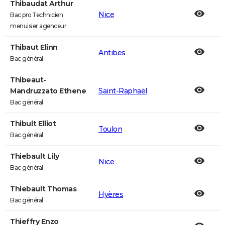
Thibaudat Arthur
Nice
Bac pro Technicien
menuisier agenceur
Thibaut Elinn
Antibes
Bac général
Thibeaut-
Mandruzzato Ethene
Saint-Raphaël
Bac général
Thibult Elliot
Toulon
Bac général
Thiebault Lily
Nice
Bac général
Thiebault Thomas
Hyères
Bac général
Thieffry Enzo