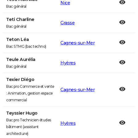
Nice
Bac général
Teti Charline
Grasse
Bac général
Teton Léa
Cagnes-sur-Mer
Bac STMG (bac techno)
Teule Aurélia
Hyères
Bac général
Texier Diégo
Bac pro Commerce et vente
Cagnes-sur-Mer
: Animation, gestion espace
commercial
Teyssier Hugo
Bac pro Technicien études
Hyères
bâtiment (assistant
architecture)