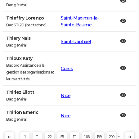
Bac général
Thieffry Lorenzo
Saint-Maximin-la-
Sainte-Baume
Bac STI2D (bac techno)
Thiery Nais
Saint-Raphaël
Bac général
Thioux Katy
Bac pro Assistance à la
Cuers
gestion des organisations et
leurs activités
Thiriez Eliott
Nice
Bac général
Thirion Emeric
Nice
Bac général
...
1
11
22
55
111
166
199
210