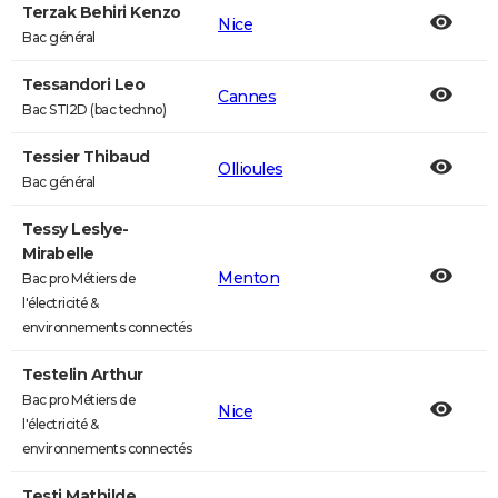
Terzak Behiri Kenzo
Nice
Bac général
Tessandori Leo
Cannes
Bac STI2D (bac techno)
Tessier Thibaud
Ollioules
Bac général
Tessy Leslye-
Mirabelle
Menton
Bac pro Métiers de
l'électricité &
environnements connectés
Testelin Arthur
Bac pro Métiers de
Nice
l'électricité &
environnements connectés
Testi Mathilde