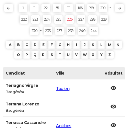
...
1
11
22
55
111
166
199
210
222
223
224
225
226
227
228
229
...
230
233
237
239
240
244
A
B
C
D
E
F
G
H
I
J
K
L
M
N
O
P
Q
R
S
T
U
V
W
X
Y
Z
Candidat
Ville
Résultat
Terragno Virgile
Toulon
Bac général
Terrana Lorenzo
Bac général
Terrassa Cassandre
Antibes