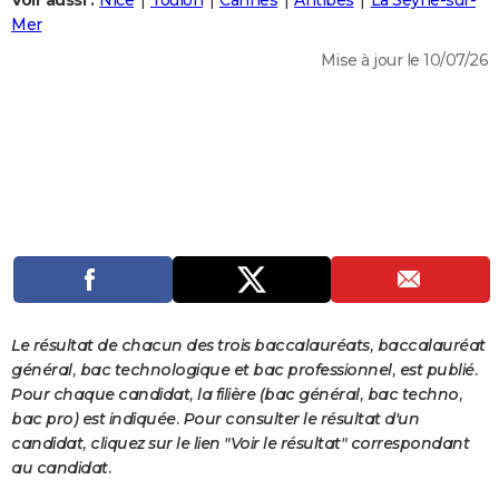
Voir aussi :
Nice
Toulon
Cannes
Antibes
La Seyne-sur-
City break
Voyage de noces
Climat
Destinations
Voyage nature
Forum
+
Mer
PHOTO
Mise à jour le 10/07/26
GUIDES D'ACHAT
BONS PLANS
CARTE DE VOEUX
Carte Bonne année
Carte Pâques
Carte de Noël
Carte Saint-Valentin
Carte d'anniversaire
DICTIONNAIRE
Biographies
Expressions
Dictionnaire
Citations
Proverbes
PROGRAMME TV
COPAINS D'AVANT
Se connecter
Collèges
Universités
Service militaire
S'inscrire
Lycées
Primaires
Entreprises
Avis de recherche
AVIS DE DÉCÈS
Le résultat de chacun des trois baccalauréats, baccalauréat
général, bac technologique et bac professionnel, est publié.
FORUM
Pour chaque candidat, la filière (bac général, bac techno,
bac pro) est indiquée. Pour consulter le résultat d'un
Lifestyle
Sport
Television
Cinema
Bricolage
Culture
Auto
Voyage
candidat, cliquez sur le lien "Voir le résultat" correspondant
au candidat.