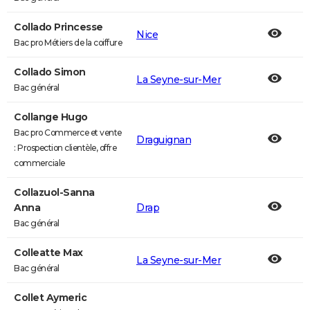
Collado Princesse
Nice
Bac pro Métiers de la coiffure
Collado Simon
La Seyne-sur-Mer
Bac général
Collange Hugo
Bac pro Commerce et vente
Draguignan
: Prospection clientèle, offre
commerciale
Collazuol-Sanna
Anna
Drap
Bac général
Colleatte Max
La Seyne-sur-Mer
Bac général
Collet Aymeric