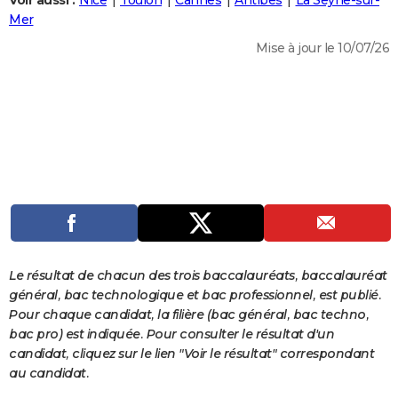
Voir aussi :
Nice
Toulon
Cannes
Antibes
La Seyne-sur-
City break
Voyage de noces
Climat
Destinations
Voyage nature
Forum
+
Mer
PHOTO
Mise à jour le 10/07/26
GUIDES D'ACHAT
BONS PLANS
CARTE DE VOEUX
Carte Bonne année
Carte Pâques
Carte de Noël
Carte Saint-Valentin
Carte d'anniversaire
DICTIONNAIRE
Biographies
Expressions
Dictionnaire
Citations
Proverbes
PROGRAMME TV
COPAINS D'AVANT
Se connecter
Collèges
Universités
Service militaire
S'inscrire
Lycées
Primaires
Entreprises
Avis de recherche
AVIS DE DÉCÈS
Le résultat de chacun des trois baccalauréats, baccalauréat
général, bac technologique et bac professionnel, est publié.
FORUM
Pour chaque candidat, la filière (bac général, bac techno,
bac pro) est indiquée. Pour consulter le résultat d'un
Lifestyle
Sport
Television
Cinema
Bricolage
Culture
Auto
Voyage
candidat, cliquez sur le lien "Voir le résultat" correspondant
au candidat.