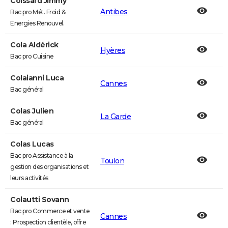
Coissard Jimmy
Antibes
Bac pro Mét. Froid &
Energies Renouvel.
Cola Aldérick
Hyères
Bac pro Cuisine
Colaianni Luca
Cannes
Bac général
Colas Julien
La Garde
Bac général
Colas Lucas
Bac pro Assistance à la
Toulon
gestion des organisations et
leurs activités
Colautti Sovann
Bac pro Commerce et vente
Cannes
: Prospection clientèle, offre