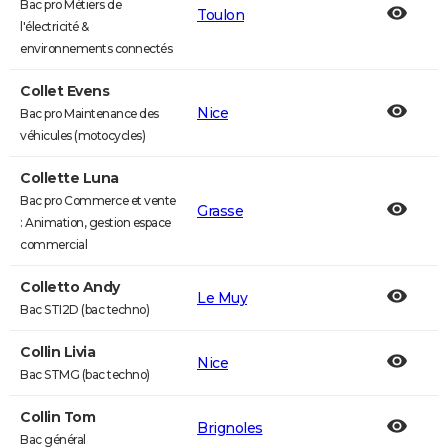
Bac pro Métiers de
Toulon
l'électricité &
environnements connectés
Collet Evens
Nice
Bac pro Maintenance des
véhicules (motocycles)
Collette Luna
Bac pro Commerce et vente
Grasse
: Animation, gestion espace
commercial
Colletto Andy
Le Muy
Bac STI2D (bac techno)
Collin Livia
Nice
Bac STMG (bac techno)
Collin Tom
Brignoles
Bac général