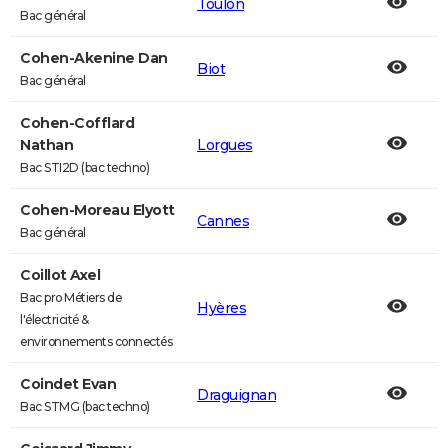
Toulon
Bac général
Cohen-Akenine Dan
Biot
Bac général
Cohen-Cofflard
Nathan
Lorgues
Bac STI2D (bac techno)
Cohen-Moreau Elyott
Cannes
Bac général
Coillot Axel
Bac pro Métiers de
Hyères
l'électricité &
environnements connectés
Coindet Evan
Draguignan
Bac STMG (bac techno)