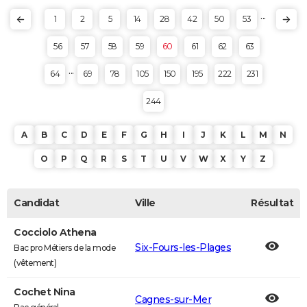
...
1
2
5
14
28
42
50
53
56
57
58
59
60
61
62
63
...
64
69
78
105
150
195
222
231
244
A
B
C
D
E
F
G
H
I
J
K
L
M
N
O
P
Q
R
S
T
U
V
W
X
Y
Z
Candidat
Ville
Résultat
Cocciolo Athena
Six-Fours-les-Plages
Bac pro Métiers de la mode
(vêtement)
Cochet Nina
Cagnes-sur-Mer