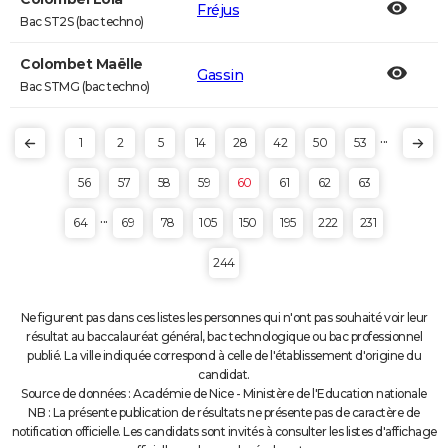
Fréjus
Bac ST2S (bac techno)
Colombet Maëlle
Gassin
Bac STMG (bac techno)
...
1
2
5
14
28
42
50
53
56
57
58
59
60
61
62
63
...
64
69
78
105
150
195
222
231
244
Ne figurent pas dans ces listes les personnes qui n'ont pas souhaité voir leur
résultat au baccalauréat général, bac technologique ou bac professionnel
publié. La ville indiquée correspond à celle de l'établissement d'origine du
candidat.
Source de données : Académie de Nice - Ministère de l'Education nationale
NB : La présente publication de résultats ne présente pas de caractère de
notification officielle. Les candidats sont invités à consulter les listes d'affichage