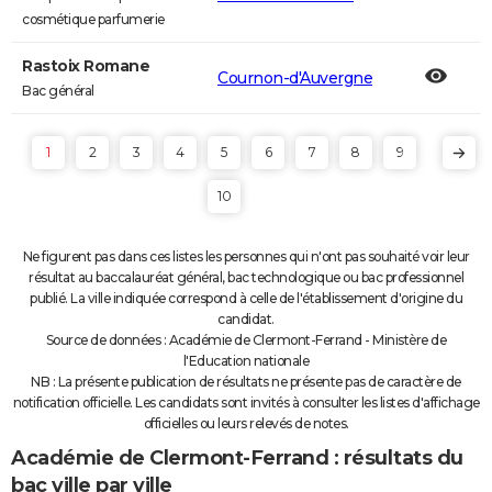
cosmétique parfumerie
Rastoix Romane
Cournon-d'Auvergne
Bac général
1
2
3
4
5
6
7
8
9
10
Ne figurent pas dans ces listes les personnes qui n'ont pas souhaité voir leur
résultat au baccalauréat général, bac technologique ou bac professionnel
publié. La ville indiquée correspond à celle de l'établissement d'origine du
candidat.
Source de données : Académie de Clermont-Ferrand - Ministère de
l'Education nationale
NB : La présente publication de résultats ne présente pas de caractère de
notification officielle. Les candidats sont invités à consulter les listes d'affichage
officielles ou leurs relevés de notes.
Académie de Clermont-Ferrand : résultats du
bac ville par ville