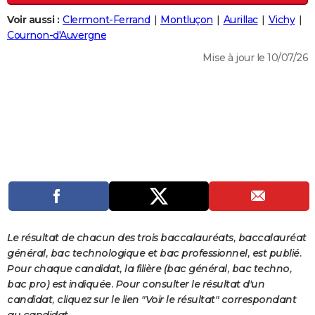
City break
Voyage de noces
Climat
Destinations
Voyage nature
Forum
+
PHOTO
Voir aussi :
Clermont-Ferrand
Montluçon
Aurillac
Vichy
Cournon-d'Auvergne
GUIDES D'ACHAT
Mise à jour le 10/07/26
BONS PLANS
CARTE DE VOEUX
Carte Bonne année
Carte Pâques
Carte de Noël
Carte Saint-Valentin
Carte d'anniversaire
DICTIONNAIRE
Biographies
Expressions
Dictionnaire
Citations
Proverbes
PROGRAMME TV
COPAINS D'AVANT
Se connecter
Collèges
Universités
Service militaire
S'inscrire
Lycées
Primaires
Entreprises
Avis de recherche
AVIS DE DÉCÈS
Le résultat de chacun des trois baccalauréats, baccalauréat
FORUM
général, bac technologique et bac professionnel, est publié.
Pour chaque candidat, la filière (bac général, bac techno,
Lifestyle
Sport
Television
Cinema
Bricolage
Culture
Auto
Voyage
bac pro) est indiquée. Pour consulter le résultat d'un
candidat, cliquez sur le lien "Voir le résultat" correspondant