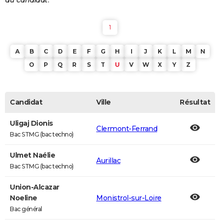
au candidat.
1
A
B
C
D
E
F
G
H
I
J
K
L
M
N
O
P
Q
R
S
T
U
V
W
X
Y
Z
Candidat
Ville
Résultat
Uligaj Dionis
Clermont-Ferrand
Bac STMG (bac techno)
Ulmet Naélie
Aurillac
Bac STMG (bac techno)
Union-Alcazar
Noeline
Monistrol-sur-Loire
Bac général