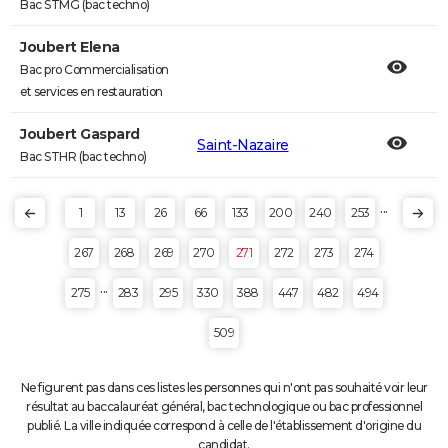
Bac STMG (bac techno)
Joubert Elena
Bac pro Commercialisation
et services en restauration
Joubert Gaspard
Saint-Nazaire
Bac STHR (bac techno)
...
1
13
26
66
133
200
240
253
267
268
269
270
271
272
273
274
...
275
283
295
330
388
447
482
494
509
Ne figurent pas dans ces listes les personnes qui n'ont pas souhaité voir leur
résultat au baccalauréat général, bac technologique ou bac professionnel
publié. La ville indiquée correspond à celle de l'établissement d'origine du
candidat.