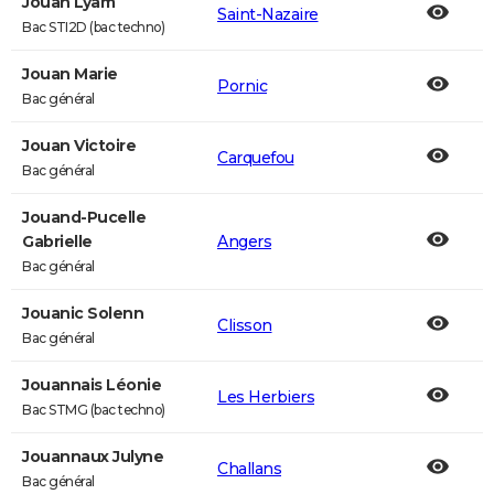
Jouan Lyam
Saint-Nazaire
Bac STI2D (bac techno)
Jouan Marie
Pornic
Bac général
Jouan Victoire
Carquefou
Bac général
Jouand-Pucelle
Gabrielle
Angers
Bac général
Jouanic Solenn
Clisson
Bac général
Jouannais Léonie
Les Herbiers
Bac STMG (bac techno)
Jouannaux Julyne
Challans
Bac général