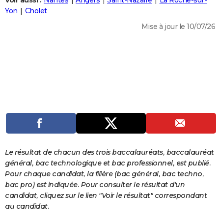
Voir aussi :
Nantes
Angers
Saint-Nazaire
La Roche-sur-
City break
Voyage de noces
Climat
Destinations
Voyage nature
Forum
+
Yon
Cholet
PHOTO
Mise à jour le 10/07/26
GUIDES D'ACHAT
BONS PLANS
CARTE DE VOEUX
Carte Bonne année
Carte Pâques
Carte de Noël
Carte Saint-Valentin
Carte d'anniversaire
DICTIONNAIRE
Biographies
Expressions
Dictionnaire
Citations
Proverbes
PROGRAMME TV
COPAINS D'AVANT
Se connecter
Collèges
Universités
Service militaire
S'inscrire
Lycées
Primaires
Entreprises
Avis de recherche
AVIS DE DÉCÈS
Le résultat de chacun des trois baccalauréats, baccalauréat
général, bac technologique et bac professionnel, est publié.
FORUM
Pour chaque candidat, la filière (bac général, bac techno,
bac pro) est indiquée. Pour consulter le résultat d'un
Lifestyle
Sport
Television
Cinema
Bricolage
Culture
Auto
Voyage
candidat, cliquez sur le lien "Voir le résultat" correspondant
au candidat.