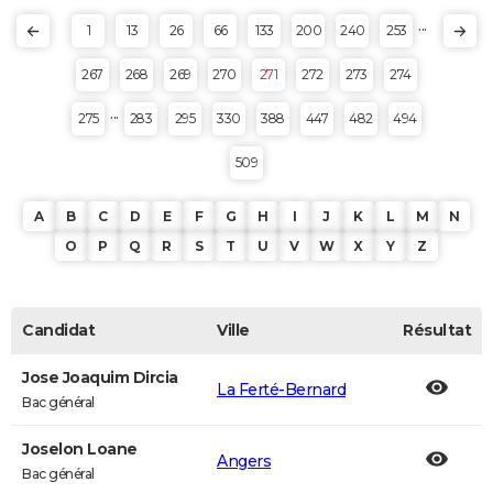
...
1
13
26
66
133
200
240
253
267
268
269
270
271
272
273
274
...
275
283
295
330
388
447
482
494
509
A
B
C
D
E
F
G
H
I
J
K
L
M
N
O
P
Q
R
S
T
U
V
W
X
Y
Z
Candidat
Ville
Résultat
Jose Joaquim Dircia
La Ferté-Bernard
Bac général
Joselon Loane
Angers
Bac général