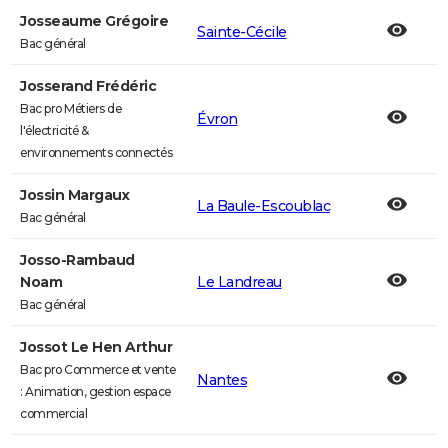
Josseaume Grégoire
Sainte-Cécile
Bac général
Josserand Frédéric
Bac pro Métiers de
Évron
l'électricité &
environnements connectés
Jossin Margaux
La Baule-Escoublac
Bac général
Josso-Rambaud
Noam
Le Landreau
Bac général
Jossot Le Hen Arthur
Bac pro Commerce et vente
Nantes
: Animation, gestion espace
commercial