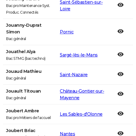
Saint-Sébastien-sur-
Bac pro Maintenance Syst.
Loire
Produc. Connectés
Jouanny-Duprat
Simon
Pornic
Bac général
Jouathel Alya
Sargé-lès-le-Mans
Bac STMG (bac techno)
Jouaud Mathieu
Saint-Nazaire
Bac général
Jouault Titouan
Château-Gontier-sur-
Mayenne
Bac général
Joubert Ambre
Les Sables-d'Olonne
Bac pro Métiers de l'accueil
Joubert Briac
Nantes