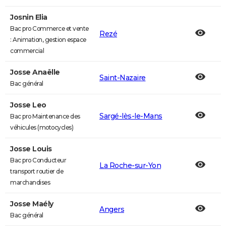
Josnin Elia
Bac pro Commerce et vente
Rezé
: Animation, gestion espace
commercial
Josse Anaëlle
Saint-Nazaire
Bac général
Josse Leo
Sargé-lès-le-Mans
Bac pro Maintenance des
véhicules (motocycles)
Josse Louis
Bac pro Conducteur
La Roche-sur-Yon
transport routier de
marchandises
Josse Maély
Angers
Bac général