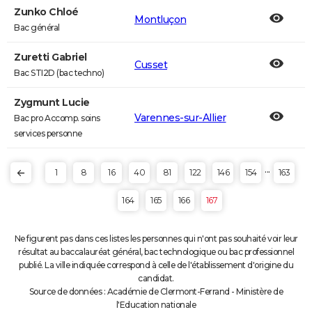
Zunko Chloé
Montluçon
Bac général
Zuretti Gabriel
Cusset
Bac STI2D (bac techno)
Zygmunt Lucie
Varennes-sur-Allier
Bac pro Accomp. soins
services personne
...
1
8
16
40
81
122
146
154
163
164
165
166
167
Ne figurent pas dans ces listes les personnes qui n'ont pas souhaité voir leur
résultat au baccalauréat général, bac technologique ou bac professionnel
publié. La ville indiquée correspond à celle de l'établissement d'origine du
candidat.
Source de données : Académie de Clermont-Ferrand - Ministère de
l'Education nationale