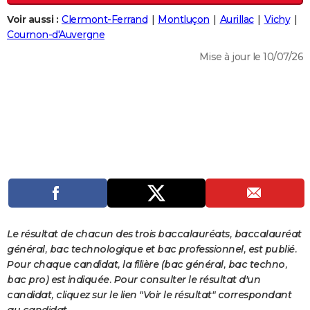
City break
Voyage de noces
Climat
Destinations
Voyage nature
Forum
+
PHOTO
Voir aussi :
Clermont-Ferrand
Montluçon
Aurillac
Vichy
Cournon-d'Auvergne
GUIDES D'ACHAT
Mise à jour le 10/07/26
BONS PLANS
CARTE DE VOEUX
Carte Bonne année
Carte Pâques
Carte de Noël
Carte Saint-Valentin
Carte d'anniversaire
DICTIONNAIRE
Biographies
Expressions
Dictionnaire
Citations
Proverbes
PROGRAMME TV
COPAINS D'AVANT
Se connecter
Collèges
Universités
Service militaire
S'inscrire
Lycées
Primaires
Entreprises
Avis de recherche
AVIS DE DÉCÈS
Le résultat de chacun des trois baccalauréats, baccalauréat
FORUM
général, bac technologique et bac professionnel, est publié.
Pour chaque candidat, la filière (bac général, bac techno,
Lifestyle
Sport
Television
Cinema
Bricolage
Culture
Auto
Voyage
bac pro) est indiquée. Pour consulter le résultat d'un
candidat, cliquez sur le lien "Voir le résultat" correspondant