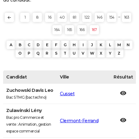
au candidat.
...
1
8
16
40
81
122
146
154
163
164
165
166
167
A
B
C
D
E
F
G
H
I
J
K
L
M
N
O
P
Q
R
S
T
U
V
W
X
Y
Z
Candidat
Ville
Résultat
Zuchowski Davis Leo
Cusset
Bac STMG (bac techno)
Zulawinski Lény
Bac pro Commerce et
Clermont-Ferrand
vente : Animation, gestion
espace commercial