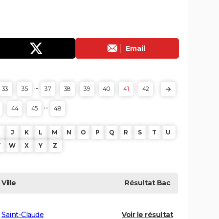
Email
...
33
35
37
38
39
40
41
42
...
44
45
48
J
K
L
M
N
O
P
Q
R
S
T
U
V
W
X
Y
Z
Ville
Résultat
Bac
Saint-Claude
Voir le résultat