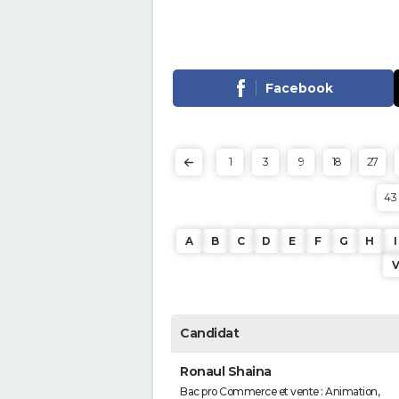
Facebook
1
3
9
18
27
43
A
B
C
D
E
F
G
H
I
Candidat
Ronaul Shaina
Bac pro Commerce et vente : Animation,