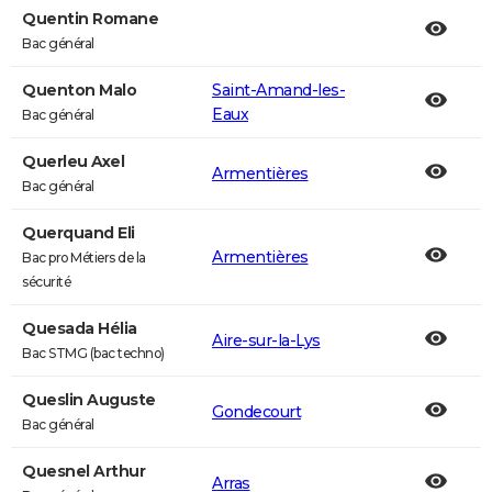
Quentin Romane
Bac général
Quenton Malo
Saint-Amand-les-
Eaux
Bac général
Querleu Axel
Armentières
Bac général
Querquand Eli
Armentières
Bac pro Métiers de la
sécurité
Quesada Hélia
Aire-sur-la-Lys
Bac STMG (bac techno)
Queslin Auguste
Gondecourt
Bac général
Quesnel Arthur
Arras