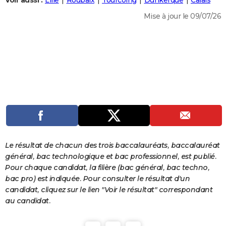
Voir aussi :
Lille
Roubaix
Tourcoing
Dunkerque
Calais
City break
Voyage de noces
Climat
Destinations
Voyage nature
Forum
+
PHOTO
Mise à jour le 09/07/26
GUIDES D'ACHAT
BONS PLANS
CARTE DE VOEUX
Carte Bonne année
Carte Pâques
Carte de Noël
Carte Saint-Valentin
Carte d'anniversaire
DICTIONNAIRE
Biographies
Expressions
Dictionnaire
Citations
Proverbes
PROGRAMME TV
COPAINS D'AVANT
Le résultat de chacun des trois baccalauréats, baccalauréat
Se connecter
Collèges
Universités
Service militaire
S'inscrire
Lycées
Primaires
Entreprises
Avis de recherche
AVIS DE DÉCÈS
général, bac technologique et bac professionnel, est publié.
Pour chaque candidat, la filière (bac général, bac techno,
FORUM
bac pro) est indiquée. Pour consulter le résultat d'un
candidat, cliquez sur le lien "Voir le résultat" correspondant
Lifestyle
Sport
Television
Cinema
Bricolage
Culture
Auto
Voyage
au candidat.