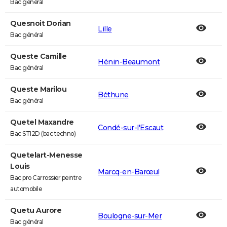
Bac général
Quesnoit Dorian
Lille
Bac général
Queste Camille
Hénin-Beaumont
Bac général
Queste Marilou
Béthune
Bac général
Quetel Maxandre
Condé-sur-l'Escaut
Bac STI2D (bac techno)
Quetelart-Menesse
Louis
Marcq-en-Barœul
Bac pro Carrossier peintre
automobile
Quetu Aurore
Boulogne-sur-Mer
Bac général