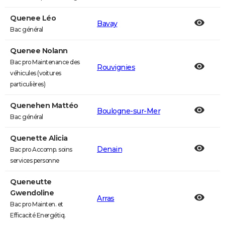
Quenee Léo
Bavay
Bac général
Quenee Nolann
Bac pro Maintenance des
Rouvignies
véhicules (voitures
particulières)
Quenehen Mattéo
Boulogne-sur-Mer
Bac général
Quenette Alicia
Denain
Bac pro Accomp. soins
services personne
Queneutte
Gwendoline
Arras
Bac pro Mainten. et
Efficacité Energétiq.