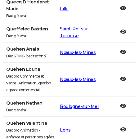
Quecq D'Henripret
Marie
Lille
Bac général
Queffelec Bastien
Saint-Pol-sur-
Ternoise
Bac général
Quehen Anaïs
Nœux-les-Mines
Bac STMG (bac techno)
Quehen Louna
Bac pro Commerce et
Nœux-les-Mines
vente : Animation, gestion
espace commercial
Quehen Nathan
Boulogne-sur-Mer
Bac général
Quehen Valentine
Lens
Bac pro Animation -
enfance et personnes agées