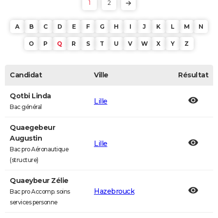
1
2
A
B
C
D
E
F
G
H
I
J
K
L
M
N
O
P
Q
R
S
T
U
V
W
X
Y
Z
Candidat
Ville
Résultat
Qotbi Linda
Lille
Bac général
Quaegebeur
Augustin
Lille
Bac pro Aéronautique
(structure)
Quaeybeur Zélie
Hazebrouck
Bac pro Accomp. soins
services personne