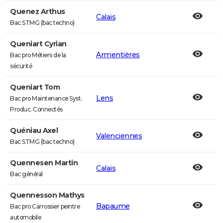
Quenez Arthus
Calais
Bac STMG (bac techno)
Queniart Cyrian
Armentières
Bac pro Métiers de la
sécurité
Queniart Tom
Lens
Bac pro Maintenance Syst.
Produc. Connectés
Quéniau Axel
Valenciennes
Bac STMG (bac techno)
Quennesen Martin
Calais
Bac général
Quennesson Mathys
Bapaume
Bac pro Carrossier peintre
automobile