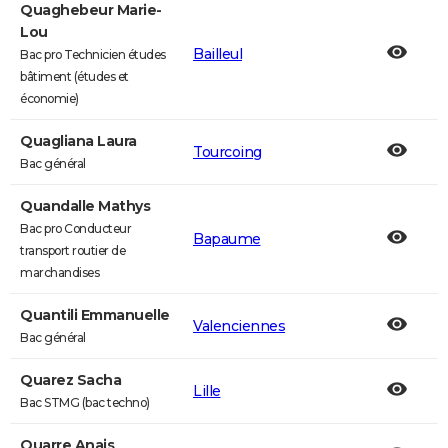
Quaghebeur Marie-
Lou
Bailleul
Bac pro Technicien études
bâtiment (études et
économie)
Quagliana Laura
Tourcoing
Bac général
Quandalle Mathys
Bac pro Conducteur
Bapaume
transport routier de
marchandises
Quantili Emmanuelle
Valenciennes
Bac général
Quarez Sacha
Lille
Bac STMG (bac techno)
Quarre Anais