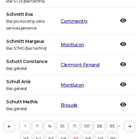
Bac ST2S (bac techno)
Schmitt Eva
Commentry
Bac pro Accomp. soins
services personne
Schmitt Margaux
Montluçon
Bac STMG (bac techno)
Schott Constance
Clermont-Ferrand
Bac général
Schull Anis
Montluçon
Bac général
Schutt Mathis
Brioude
Bac général
...
1
7
14
35
71
107
128
135
143
144
145
146
147
148
149
150