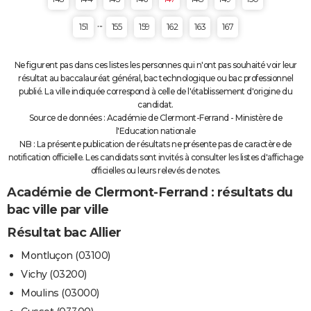
...
151
155
159
162
163
167
Ne figurent pas dans ces listes les personnes qui n'ont pas souhaité voir leur
résultat au baccalauréat général, bac technologique ou bac professionnel
publié. La ville indiquée correspond à celle de l'établissement d'origine du
candidat.
Source de données : Académie de Clermont-Ferrand - Ministère de
l'Education nationale
NB : La présente publication de résultats ne présente pas de caractère de
notification officielle. Les candidats sont invités à consulter les listes d'affichage
officielles ou leurs relevés de notes.
Académie de Clermont-Ferrand : résultats du
bac ville par ville
Résultat bac Allier
Montluçon (03100)
Vichy (03200)
Moulins (03000)