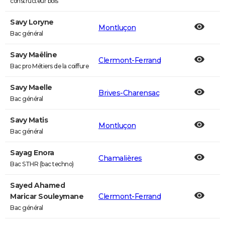
constructeur bois
Savy Loryne
Montluçon
Bac général
Savy Maëline
Clermont-Ferrand
Bac pro Métiers de la coiffure
Savy Maelle
Brives-Charensac
Bac général
Savy Matis
Montluçon
Bac général
Sayag Enora
Chamalières
Bac STHR (bac techno)
Sayed Ahamed
Maricar Souleymane
Clermont-Ferrand
Bac général