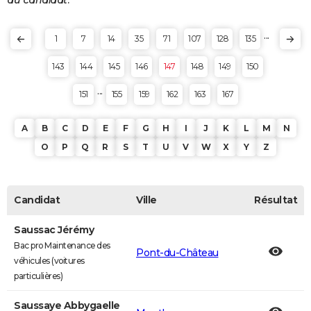
au candidat.
...
1
7
14
35
71
107
128
135
143
144
145
146
147
148
149
150
...
151
155
159
162
163
167
A
B
C
D
E
F
G
H
I
J
K
L
M
N
O
P
Q
R
S
T
U
V
W
X
Y
Z
Candidat
Ville
Résultat
Saussac Jérémy
Bac pro Maintenance des
Pont-du-Château
véhicules (voitures
particulières)
Saussaye Abbygaelle