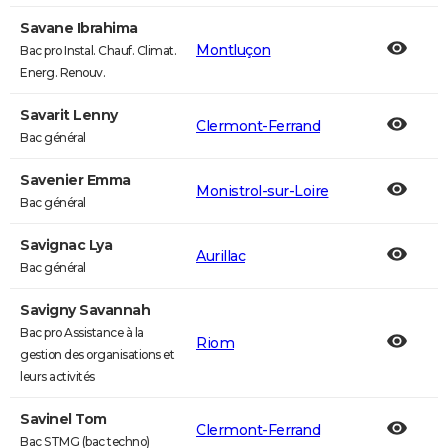
Savane Ibrahima
Montluçon
Bac pro Instal. Chauf. Climat.
Energ. Renouv.
Savarit Lenny
Clermont-Ferrand
Bac général
Savenier Emma
Monistrol-sur-Loire
Bac général
Savignac Lya
Aurillac
Bac général
Savigny Savannah
Bac pro Assistance à la
Riom
gestion des organisations et
leurs activités
Savinel Tom
Clermont-Ferrand
Bac STMG (bac techno)