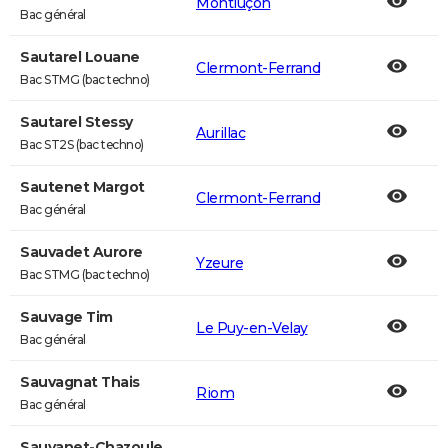
Montluçon
Bac général
Sautarel Louane
Clermont-Ferrand
Bac STMG (bac techno)
Sautarel Stessy
Aurillac
Bac ST2S (bac techno)
Sautenet Margot
Clermont-Ferrand
Bac général
Sauvadet Aurore
Yzeure
Bac STMG (bac techno)
Sauvage Tim
Le Puy-en-Velay
Bac général
Sauvagnat Thais
Riom
Bac général
Sauvanet-Chazoule