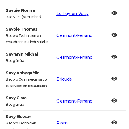
Savoie Florine
Le Puy-en-Velay
Bac ST2S (bac techno)
Savoie Thomas
Clermont-Ferrand
Bac pro Technicien en
chaudronnerie industrielle
Savranin Mikhaïl
Clermont-Ferrand
Bac général
Savy Abbygaëlle
Brioude
Bac pro Commercialisation
et services en restauration
Savy Clara
Clermont-Ferrand
Bac général
Savy Elowan
Riom
Bac pro Technicien