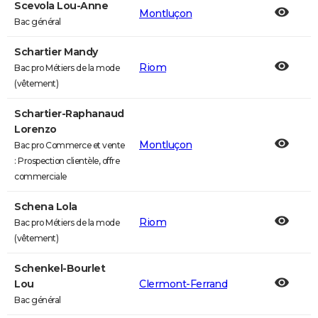
Scevola Lou-Anne
Montluçon
Bac général
Schartier Mandy
Riom
Bac pro Métiers de la mode
(vêtement)
Schartier-Raphanaud
Lorenzo
Montluçon
Bac pro Commerce et vente
: Prospection clientèle, offre
commerciale
Schena Lola
Riom
Bac pro Métiers de la mode
(vêtement)
Schenkel-Bourlet
Lou
Clermont-Ferrand
Bac général