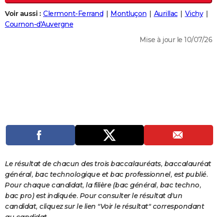
City break
Voyage de noces
Climat
Destinations
Voyage nature
Forum
+
PHOTO
Voir aussi :
Clermont-Ferrand
Montluçon
Aurillac
Vichy
Cournon-d'Auvergne
GUIDES D'ACHAT
Mise à jour le 10/07/26
BONS PLANS
CARTE DE VOEUX
Carte Bonne année
Carte Pâques
Carte de Noël
Carte Saint-Valentin
Carte d'anniversaire
DICTIONNAIRE
Biographies
Expressions
Dictionnaire
Citations
Proverbes
PROGRAMME TV
COPAINS D'AVANT
Se connecter
Collèges
Universités
Service militaire
S'inscrire
Lycées
Primaires
Entreprises
Avis de recherche
AVIS DE DÉCÈS
Le résultat de chacun des trois baccalauréats, baccalauréat
FORUM
général, bac technologique et bac professionnel, est publié.
Pour chaque candidat, la filière (bac général, bac techno,
Lifestyle
Sport
Television
Cinema
Bricolage
Culture
Auto
Voyage
bac pro) est indiquée. Pour consulter le résultat d'un
candidat, cliquez sur le lien "Voir le résultat" correspondant