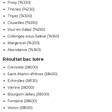
Poisy (74330)
Thônes (74230)
Thyez (74300)
Cruseilles (74350)
Viuz-en-Sallaz (74250)
Collonges-sous-Salève (74160)
Margencel (74200)
Abondance (74360)
Résultat bac Isère
Grenoble (38000)
Saint-Martin-d'Hères (38400)
Échirolles (38130)
Vienne (38200)
Bourgoin-Jallieu (38300)
Fontaine (38600)
Voiron (38500)