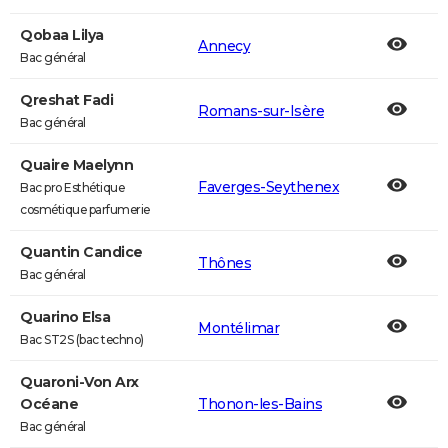
Qobaa Lilya
Annecy
Bac général
Qreshat Fadi
Romans-sur-Isère
Bac général
Quaire Maelynn
Faverges-Seythenex
Bac pro Esthétique
cosmétique parfumerie
Quantin Candice
Thônes
Bac général
Quarino Elsa
Montélimar
Bac ST2S (bac techno)
Quaroni-Von Arx
Océane
Thonon-les-Bains
Bac général