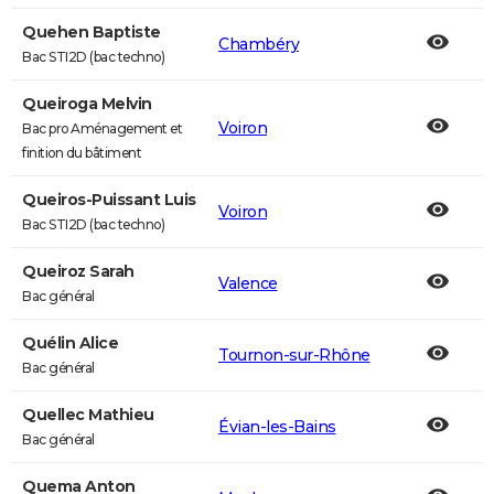
Quehen Baptiste
Chambéry
Bac STI2D (bac techno)
Queiroga Melvin
Voiron
Bac pro Aménagement et
finition du bâtiment
Queiros-Puissant Luis
Voiron
Bac STI2D (bac techno)
Queiroz Sarah
Valence
Bac général
Quélin Alice
Tournon-sur-Rhône
Bac général
Quellec Mathieu
Évian-les-Bains
Bac général
Quema Anton