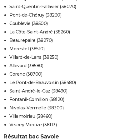
Saint-Quentin-Fallavier (38070)
Pont-de-Chéruy (38230)
Coublevie (38500)
La Côte-Saint-André (38260)
Beaurepaire (38270)
Morestel (38510)
Villard-de-Lans (38250)
Allevard (38580)
Corenc (38700)
Le Pont-de-Beauvoisin (38480)
Saint-André-le-Gaz (38490)
Fontanil-Cornillon (38120)
Nivolas-Vermelle (38300)
Villemoirieu (38460)
Veurey-Voroize (38113)
Résultat bac Savoie