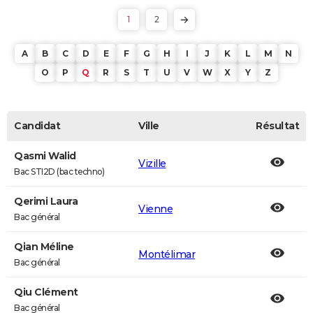
1
2
A
B
C
D
E
F
G
H
I
J
K
L
M
N
O
P
Q
R
S
T
U
V
W
X
Y
Z
Candidat
Ville
Résultat
Qasmi Walid
Vizille
Bac STI2D (bac techno)
Qerimi Laura
Vienne
Bac général
Qian Méline
Montélimar
Bac général
Qiu Clément
Bac général