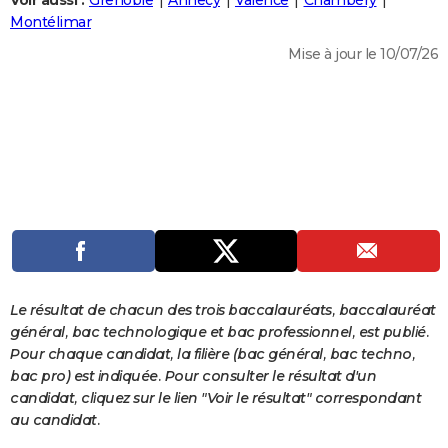
Voir aussi :
Grenoble
Annecy
Valence
Chambéry
City break
Voyage de noces
Climat
Destinations
Voyage nature
Forum
+
Montélimar
PHOTO
Mise à jour le 10/07/26
GUIDES D'ACHAT
BONS PLANS
CARTE DE VOEUX
Carte Bonne année
Carte Pâques
Carte de Noël
Carte Saint-Valentin
Carte d'anniversaire
DICTIONNAIRE
Biographies
Expressions
Dictionnaire
Citations
Proverbes
PROGRAMME TV
COPAINS D'AVANT
Se connecter
Collèges
Universités
Service militaire
S'inscrire
Lycées
Primaires
Entreprises
Avis de recherche
AVIS DE DÉCÈS
Le résultat de chacun des trois baccalauréats, baccalauréat
général, bac technologique et bac professionnel, est publié.
FORUM
Pour chaque candidat, la filière (bac général, bac techno,
bac pro) est indiquée. Pour consulter le résultat d'un
Lifestyle
Sport
Television
Cinema
Bricolage
Culture
Auto
Voyage
candidat, cliquez sur le lien "Voir le résultat" correspondant
au candidat.