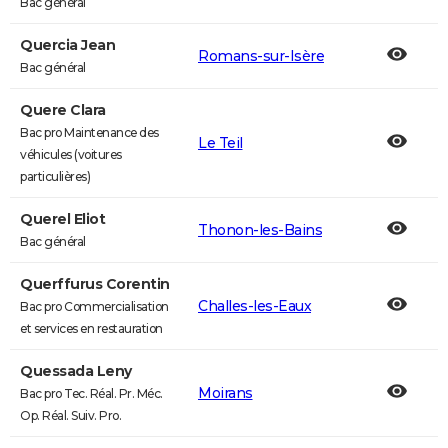
Bac général
Quercia Jean
Romans-sur-Isère
Bac général
Quere Clara
Bac pro Maintenance des
Le Teil
véhicules (voitures
particulières)
Querel Eliot
Thonon-les-Bains
Bac général
Querffurus Corentin
Challes-les-Eaux
Bac pro Commercialisation
et services en restauration
Quessada Leny
Moirans
Bac pro Tec. Réal. Pr. Méc.
Op. Réal. Suiv. Pro.