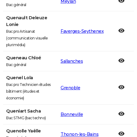
Meylan
Bac général
Quenault Deleuze
Lonie
Faverges-Seythenex
Bac pro Artisanat
(communication visuelle
plurimédia)
Queneau Chloé
Sallanches
Bac général
Quenel Lola
Bac pro Technicien études
Grenoble
bâtiment (études et
économie)
Queniart Sacha
Bonneville
Bac STMG (bac techno)
Quenolle Yaëlle
Thonon-les-Bains