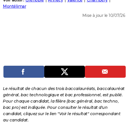
Voir aussi :
Grenoble
Annecy
Valence
Chambéry
City break
Voyage de noces
Climat
Destinations
Voyage nature
Forum
+
Montélimar
PHOTO
Mise à jour le 10/07/26
GUIDES D'ACHAT
BONS PLANS
CARTE DE VOEUX
Carte Bonne année
Carte Pâques
Carte de Noël
Carte Saint-Valentin
Carte d'anniversaire
DICTIONNAIRE
Biographies
Expressions
Dictionnaire
Citations
Proverbes
PROGRAMME TV
COPAINS D'AVANT
Se connecter
Collèges
Universités
Service militaire
S'inscrire
Lycées
Primaires
Entreprises
Avis de recherche
AVIS DE DÉCÈS
Le résultat de chacun des trois baccalauréats, baccalauréat
général, bac technologique et bac professionnel, est publié.
FORUM
Pour chaque candidat, la filière (bac général, bac techno,
bac pro) est indiquée. Pour consulter le résultat d'un
Lifestyle
Sport
Television
Cinema
Bricolage
Culture
Auto
Voyage
candidat, cliquez sur le lien "Voir le résultat" correspondant
au candidat.