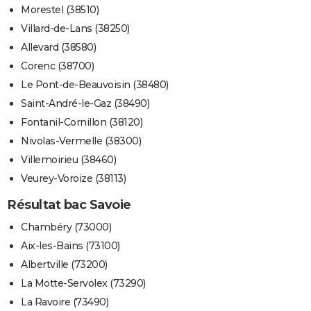
Morestel (38510)
Villard-de-Lans (38250)
Allevard (38580)
Corenc (38700)
Le Pont-de-Beauvoisin (38480)
Saint-André-le-Gaz (38490)
Fontanil-Cornillon (38120)
Nivolas-Vermelle (38300)
Villemoirieu (38460)
Veurey-Voroize (38113)
Résultat bac Savoie
Chambéry (73000)
Aix-les-Bains (73100)
Albertville (73200)
La Motte-Servolex (73290)
La Ravoire (73490)