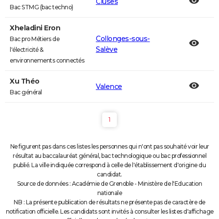
Cluses
Bac STMG (bac techno)
Xheladini Eron
Collonges-sous-
Bac pro Métiers de
Salève
l'électricité &
environnements connectés
Xu Théo
Valence
Bac général
1
Ne figurent pas dans ces listes les personnes qui n'ont pas souhaité voir leur
résultat au baccalauréat général, bac technologique ou bac professionnel
publié. La ville indiquée correspond à celle de l'établissement d'origine du
candidat.
Source de données : Académie de Grenoble - Ministère de l'Education
nationale
NB : La présente publication de résultats ne présente pas de caractère de
notification officielle. Les candidats sont invités à consulter les listes d'affichage