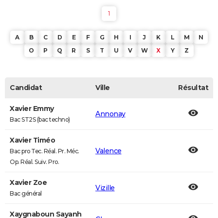
1
A
B
C
D
E
F
G
H
I
J
K
L
M
N
O
P
Q
R
S
T
U
V
W
X
Y
Z
Candidat
Ville
Résultat
Xavier Emmy
Annonay
Bac ST2S (bac techno)
Xavier Timéo
Valence
Bac pro Tec. Réal. Pr. Méc.
Op. Réal. Suiv. Pro.
Xavier Zoe
Vizille
Bac général
Xaygnaboun Sayanh