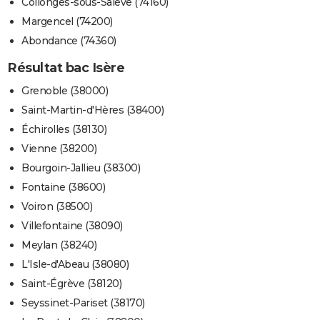
Collonges-sous-Salève (74160)
Margencel (74200)
Abondance (74360)
Résultat bac Isère
Grenoble (38000)
Saint-Martin-d'Hères (38400)
Échirolles (38130)
Vienne (38200)
Bourgoin-Jallieu (38300)
Fontaine (38600)
Voiron (38500)
Villefontaine (38090)
Meylan (38240)
L'Isle-d'Abeau (38080)
Saint-Égrève (38120)
Seyssinet-Pariset (38170)