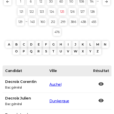
...
1
6
12
30
60
90
108
114
121
122
123
124
125
126
127
128
...
129
143
160
212
299
386
438
455
476
A
B
C
D
E
F
G
H
I
J
K
L
M
N
O
P
Q
R
S
T
U
V
W
X
Y
Z
Candidat
Ville
Résultat
Decroix Corentin
Auchel
Bac général
Decroix Julien
Dunkerque
Bac général