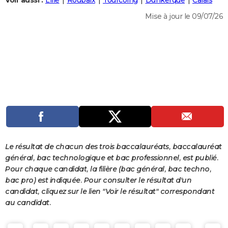
Voir aussi :
Lille
Roubaix
Tourcoing
Dunkerque
Calais
City break
Voyage de noces
Climat
Destinations
Voyage nature
Forum
+
PHOTO
Mise à jour le 09/07/26
GUIDES D'ACHAT
BONS PLANS
CARTE DE VOEUX
Carte Bonne année
Carte Pâques
Carte de Noël
Carte Saint-Valentin
Carte d'anniversaire
DICTIONNAIRE
Biographies
Expressions
Dictionnaire
Citations
Proverbes
PROGRAMME TV
COPAINS D'AVANT
Le résultat de chacun des trois baccalauréats, baccalauréat
Se connecter
Collèges
Universités
Service militaire
S'inscrire
Lycées
Primaires
Entreprises
Avis de recherche
AVIS DE DÉCÈS
général, bac technologique et bac professionnel, est publié.
Pour chaque candidat, la filière (bac général, bac techno,
FORUM
bac pro) est indiquée. Pour consulter le résultat d'un
candidat, cliquez sur le lien "Voir le résultat" correspondant
Lifestyle
Sport
Television
Cinema
Bricolage
Culture
Auto
Voyage
au candidat.