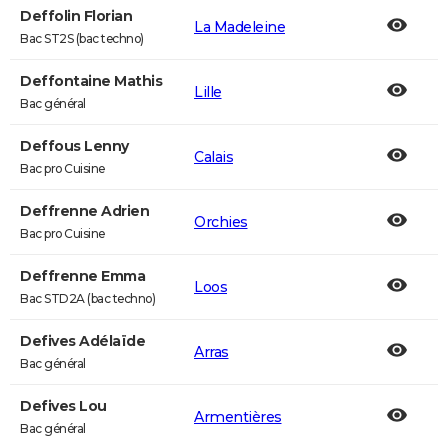
Deffolin Florian
La Madeleine
Bac ST2S (bac techno)
Deffontaine Mathis
Lille
Bac général
Deffous Lenny
Calais
Bac pro Cuisine
Deffrenne Adrien
Orchies
Bac pro Cuisine
Deffrenne Emma
Loos
Bac STD2A (bac techno)
Defives Adélaïde
Arras
Bac général
Defives Lou
Armentières
Bac général