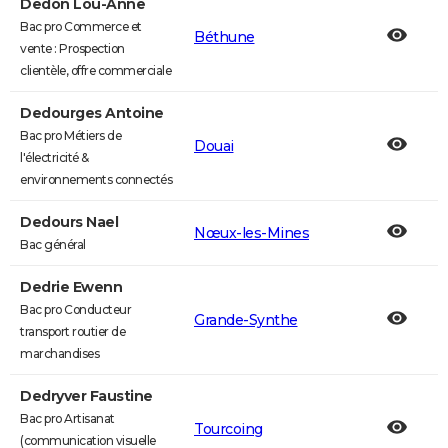
Dedon Lou-Anne
Bac pro Commerce et
Béthune
vente : Prospection
clientèle, offre commerciale
Dedourges Antoine
Bac pro Métiers de
Douai
l'électricité &
environnements connectés
Dedours Nael
Nœux-les-Mines
Bac général
Dedrie Ewenn
Bac pro Conducteur
Grande-Synthe
transport routier de
marchandises
Dedryver Faustine
Bac pro Artisanat
Tourcoing
(communication visuelle