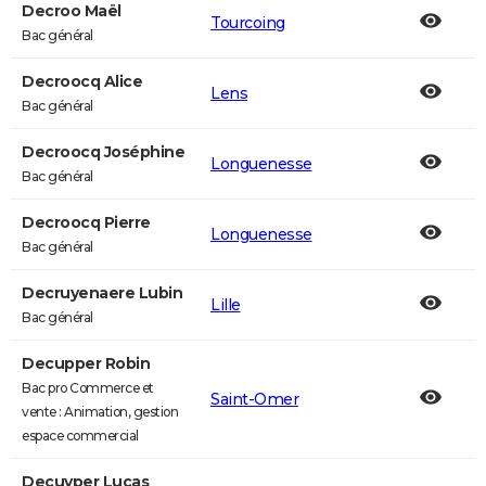
Decroo Maël
Tourcoing
Bac général
Decroocq Alice
Lens
Bac général
Decroocq Joséphine
Longuenesse
Bac général
Decroocq Pierre
Longuenesse
Bac général
Decruyenaere Lubin
Lille
Bac général
Decupper Robin
Bac pro Commerce et
Saint-Omer
vente : Animation, gestion
espace commercial
Decuyper Lucas