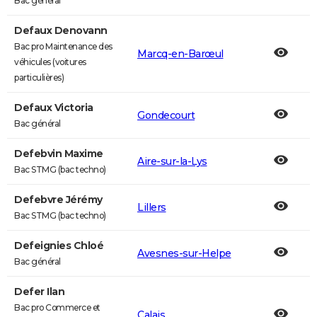
Bac général
Defaux Denovann
Bac pro Maintenance des
Marcq-en-Barœul
véhicules (voitures
particulières)
Defaux Victoria
Gondecourt
Bac général
Defebvin Maxime
Aire-sur-la-Lys
Bac STMG (bac techno)
Defebvre Jérémy
Lillers
Bac STMG (bac techno)
Defeignies Chloé
Avesnes-sur-Helpe
Bac général
Defer Ilan
Bac pro Commerce et
Calais