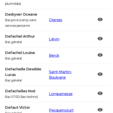
plurimédia)
Dedryver Oceane
Oignies
Bac pro Accomp. soins
services personne
Defachel Arthur
Liévin
Bac général
Defachel Louise
Berck
Bac général
Defachelle Dewilde
Saint-Martin-
Lucas
Boulogne
Bac général
Defachelles Noé
Longuenesse
Bac STI2D (bac techno)
Defaut Victor
Pecquencourt