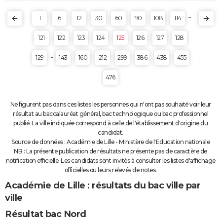
...
1
6
12
30
60
90
108
114
121
122
123
124
125
126
127
128
...
129
143
160
212
299
386
438
455
476
Ne figurent pas dans ces listes les personnes qui n'ont pas souhaité voir leur
résultat au baccalauréat général, bac technologique ou bac professionnel
publié. La ville indiquée correspond à celle de l'établissement d'origine du
candidat.
Source de données : Académie de Lille - Ministère de l'Education nationale
NB : La présente publication de résultats ne présente pas de caractère de
notification officielle. Les candidats sont invités à consulter les listes d'affichage
officielles ou leurs relevés de notes.
Académie de Lille : résultats du bac ville par
ville
Résultat bac Nord