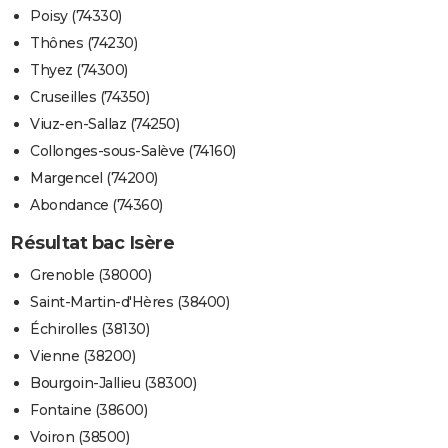
Poisy (74330)
Thônes (74230)
Thyez (74300)
Cruseilles (74350)
Viuz-en-Sallaz (74250)
Collonges-sous-Salève (74160)
Margencel (74200)
Abondance (74360)
Résultat bac Isère
Grenoble (38000)
Saint-Martin-d'Hères (38400)
Échirolles (38130)
Vienne (38200)
Bourgoin-Jallieu (38300)
Fontaine (38600)
Voiron (38500)