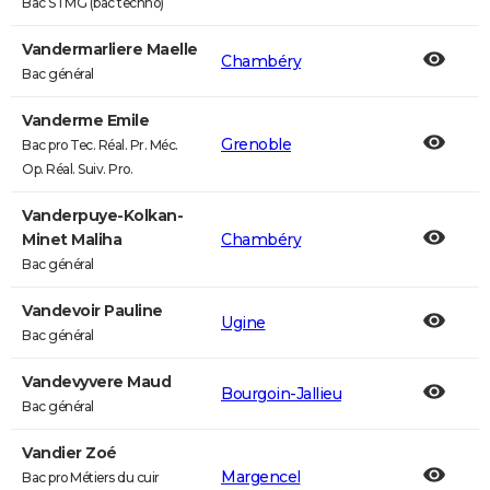
Bac STMG (bac techno)
Vandermarliere Maelle
Chambéry
Bac général
Vanderme Emile
Grenoble
Bac pro Tec. Réal. Pr. Méc.
Op. Réal. Suiv. Pro.
Vanderpuye-Kolkan-
Minet Maliha
Chambéry
Bac général
Vandevoir Pauline
Ugine
Bac général
Vandevyvere Maud
Bourgoin-Jallieu
Bac général
Vandier Zoé
Margencel
Bac pro Métiers du cuir