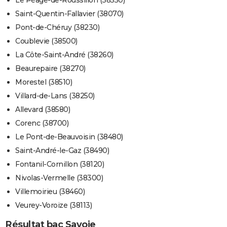
Saint-Quentin-Fallavier (38070)
Pont-de-Chéruy (38230)
Coublevie (38500)
La Côte-Saint-André (38260)
Beaurepaire (38270)
Morestel (38510)
Villard-de-Lans (38250)
Allevard (38580)
Corenc (38700)
Le Pont-de-Beauvoisin (38480)
Saint-André-le-Gaz (38490)
Fontanil-Cornillon (38120)
Nivolas-Vermelle (38300)
Villemoirieu (38460)
Veurey-Voroize (38113)
Résultat bac Savoie