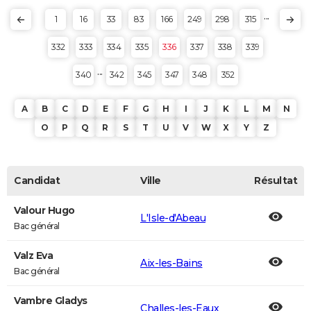
...
1
16
33
83
166
249
298
315
332
333
334
335
336
337
338
339
...
340
342
345
347
348
352
A
B
C
D
E
F
G
H
I
J
K
L
M
N
O
P
Q
R
S
T
U
V
W
X
Y
Z
Candidat
Ville
Résultat
Valour Hugo
L'Isle-d'Abeau
Bac général
Valz Eva
Aix-les-Bains
Bac général
Vambre Gladys
Challes-les-Eaux