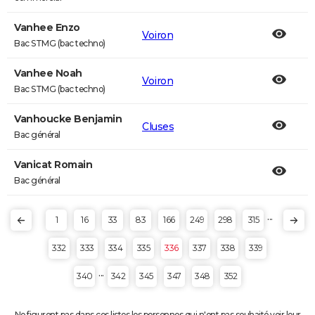
Vanhee Enzo
Voiron
Bac STMG (bac techno)
Vanhee Noah
Voiron
Bac STMG (bac techno)
Vanhoucke Benjamin
Cluses
Bac général
Vanicat Romain
Bac général
...
1
16
33
83
166
249
298
315
332
333
334
335
336
337
338
339
...
340
342
345
347
348
352
Ne figurent pas dans ces listes les personnes qui n'ont pas souhaité voir leur