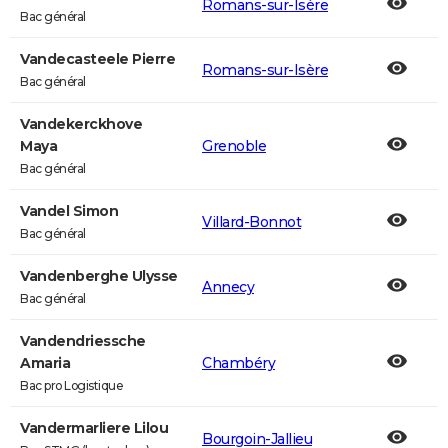
Romans-sur-Isère
Bac général
Vandecasteele Pierre
Romans-sur-Isère
Bac général
Vandekerckhove
Maya
Grenoble
Bac général
Vandel Simon
Villard-Bonnot
Bac général
Vandenberghe Ulysse
Annecy
Bac général
Vandendriessche
Amaria
Chambéry
Bac pro Logistique
Vandermarliere Lilou
Bourgoin-Jallieu