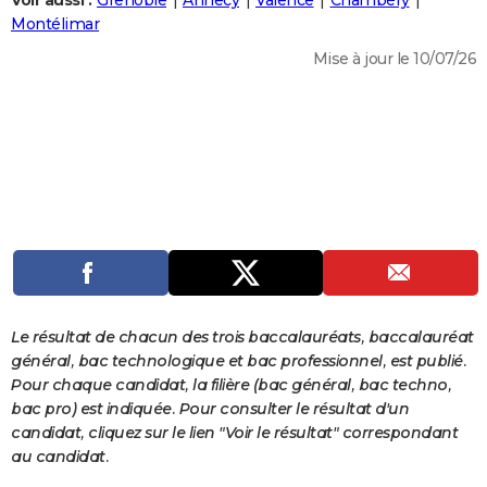
Voir aussi :
Grenoble
Annecy
Valence
Chambéry
City break
Voyage de noces
Climat
Destinations
Voyage nature
Forum
+
Montélimar
PHOTO
Mise à jour le 10/07/26
GUIDES D'ACHAT
BONS PLANS
CARTE DE VOEUX
Carte Bonne année
Carte Pâques
Carte de Noël
Carte Saint-Valentin
Carte d'anniversaire
DICTIONNAIRE
Biographies
Expressions
Dictionnaire
Citations
Proverbes
PROGRAMME TV
COPAINS D'AVANT
Se connecter
Collèges
Universités
Service militaire
S'inscrire
Lycées
Primaires
Entreprises
Avis de recherche
AVIS DE DÉCÈS
Le résultat de chacun des trois baccalauréats, baccalauréat
général, bac technologique et bac professionnel, est publié.
FORUM
Pour chaque candidat, la filière (bac général, bac techno,
bac pro) est indiquée. Pour consulter le résultat d'un
Lifestyle
Sport
Television
Cinema
Bricolage
Culture
Auto
Voyage
candidat, cliquez sur le lien "Voir le résultat" correspondant
au candidat.