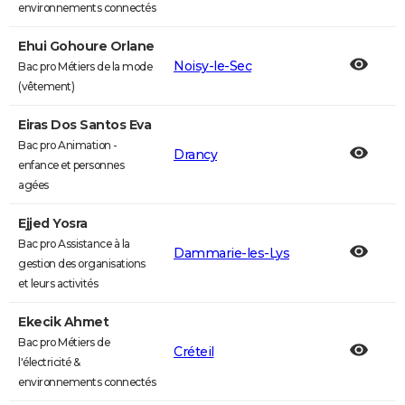
environnements connectés
Ehui Gohoure Orlane
Noisy-le-Sec
Bac pro Métiers de la mode
(vêtement)
Eiras Dos Santos Eva
Bac pro Animation -
Drancy
enfance et personnes
agées
Ejjed Yosra
Bac pro Assistance à la
Dammarie-les-Lys
gestion des organisations
et leurs activités
Ekecik Ahmet
Bac pro Métiers de
Créteil
l'électricité &
environnements connectés