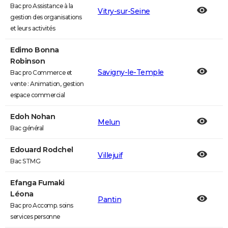
Bac pro Assistance à la
Vitry-sur-Seine
gestion des organisations
et leurs activités
Edimo Bonna
Robinson
Savigny-le-Temple
Bac pro Commerce et
vente : Animation, gestion
espace commercial
Edoh Nohan
Melun
Bac général
Edouard Rodchel
Villejuif
Bac STMG
Efanga Fumaki
Léona
Pantin
Bac pro Accomp. soins
services personne