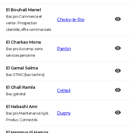
El Bouhali Manel
Bac pro Commerce et
Choisy-le-Roi
vente : Prospection
clientèle, offre commerciale
El Charkas Mona
Pantin
Bac pro Accomp. soins
services personne
El Gamal Salma
Bac STMG (bac techno)
El Ghali Ramla
Créteil
Bac général
El Habashi Amr
Dugny
Bac pro Maintenance Syst.
Produc. Connectés
El Hammouti Hamza