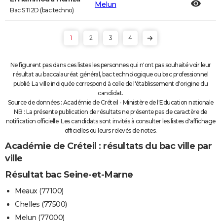
Melun
Bac STI2D (bac techno)
1
2
3
4
Ne figurent pas dans ces listes les personnes qui n'ont pas souhaité voir leur
résultat au baccalauréat général, bac technologique ou bac professionnel
publié. La ville indiquée correspond à celle de l'établissement d'origine du
candidat.
Source de données : Académie de Créteil - Ministère de l'Education nationale
NB : La présente publication de résultats ne présente pas de caractère de
notification officielle. Les candidats sont invités à consulter les listes d'affichage
officielles ou leurs relevés de notes.
Académie de Créteil : résultats du bac ville par
ville
Résultat bac Seine-et-Marne
Meaux (77100)
Chelles (77500)
Melun (77000)