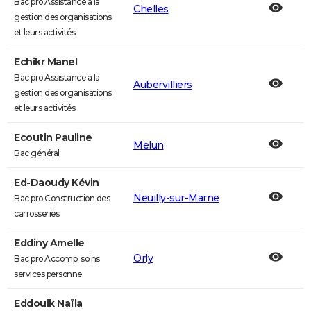
Bac pro Assistance à la
Chelles
gestion des organisations
et leurs activités
Echikr Manel
Bac pro Assistance à la
Aubervilliers
gestion des organisations
et leurs activités
Ecoutin Pauline
Melun
Bac général
Ed-Daoudy Kévin
Neuilly-sur-Marne
Bac pro Construction des
carrosseries
Eddiny Amelle
Orly
Bac pro Accomp. soins
services personne
Eddouik Naïla