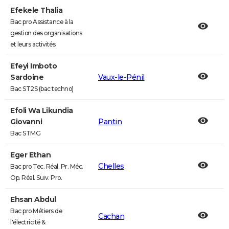
Efekele Thalia
Bac pro Assistance à la
gestion des organisations
et leurs activités
Efeyi Imboto
Sardoine
Vaux-le-Pénil
Bac ST2S (bac techno)
Efoli Wa Likundia
Giovanni
Pantin
Bac STMG
Eger Ethan
Chelles
Bac pro Tec. Réal. Pr. Méc.
Op. Réal. Suiv. Pro.
Ehsan Abdul
Bac pro Métiers de
Cachan
l'électricité &