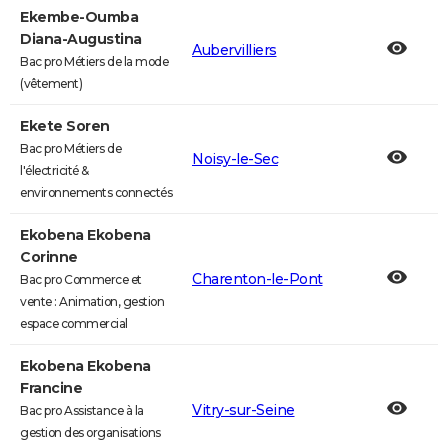
Ekembe-Oumba
Diana-Augustina
Aubervilliers
Bac pro Métiers de la mode
(vêtement)
Ekete Soren
Bac pro Métiers de
Noisy-le-Sec
l'électricité &
environnements connectés
Ekobena Ekobena
Corinne
Charenton-le-Pont
Bac pro Commerce et
vente : Animation, gestion
espace commercial
Ekobena Ekobena
Francine
Vitry-sur-Seine
Bac pro Assistance à la
gestion des organisations