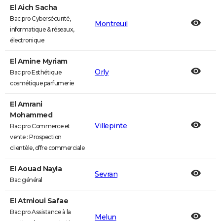
El Aich Sacha
Bac pro Cybersécurité,
Montreuil
informatique & réseaux,
électronique
El Amine Myriam
Orly
Bac pro Esthétique
cosmétique parfumerie
El Amrani
Mohammed
Villepinte
Bac pro Commerce et
vente : Prospection
clientèle, offre commerciale
El Aouad Nayla
Sevran
Bac général
El Atmioui Safae
Bac pro Assistance à la
Melun