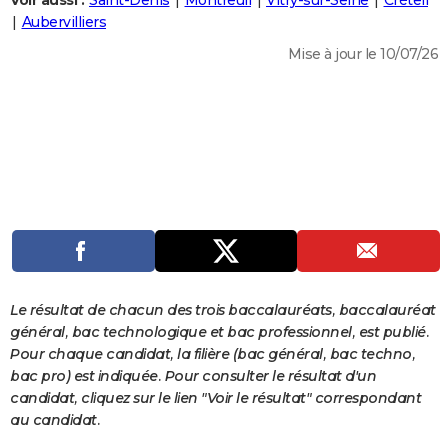
Voir aussi :
Saint-Denis
Montreuil
Vitry-sur-Seine
Créteil
City break
Voyage de noces
Climat
Destinations
Voyage nature
Forum
+
Aubervilliers
PHOTO
Mise à jour le 10/07/26
GUIDES D'ACHAT
BONS PLANS
CARTE DE VOEUX
Carte Bonne année
Carte Pâques
Carte de Noël
Carte Saint-Valentin
Carte d'anniversaire
DICTIONNAIRE
Biographies
Expressions
Dictionnaire
Citations
Proverbes
PROGRAMME TV
COPAINS D'AVANT
Se connecter
Collèges
Universités
Service militaire
S'inscrire
Lycées
Primaires
Entreprises
Avis de recherche
AVIS DE DÉCÈS
Le résultat de chacun des trois baccalauréats, baccalauréat
général, bac technologique et bac professionnel, est publié.
FORUM
Pour chaque candidat, la filière (bac général, bac techno,
bac pro) est indiquée. Pour consulter le résultat d'un
Lifestyle
Sport
Television
Cinema
Bricolage
Culture
Auto
Voyage
candidat, cliquez sur le lien "Voir le résultat" correspondant
au candidat.