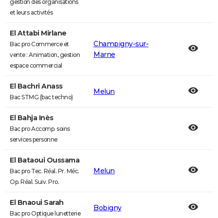
gestion des organisations
et leurs activités
El Attabi Mirlane
Champigny-sur-
Bac pro Commerce et
Marne
vente : Animation, gestion
espace commercial
El Bachri Anass
Melun
Bac STMG (bac techno)
El Bahja Inès
Bac pro Accomp. soins
services personne
El Bataoui Oussama
Melun
Bac pro Tec. Réal. Pr. Méc.
Op. Réal. Suiv. Pro.
El Bnaoui Sarah
Bobigny
Bac pro Optique lunetterie