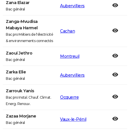
Zana Elazar
Aubervilliers
Bac général
Zanga-Mvudisa
Mabaya Harmel
Cachan
Bac pro Métiers de l'électricité
& environnements connectés
Zaoui Jethro
Montreuil
Bac général
Zarka Elie
Aubervilliers
Bac général
Zarrouk Yanis
Ocquerre
Bac pro Instal. Chauf. Climat.
Energ. Renouv.
Zazaa Morjane
Vaux-le-Pénil
Bac général