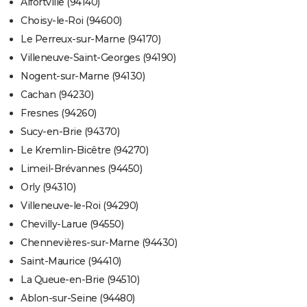
Alfortville (94140)
Choisy-le-Roi (94600)
Le Perreux-sur-Marne (94170)
Villeneuve-Saint-Georges (94190)
Nogent-sur-Marne (94130)
Cachan (94230)
Fresnes (94260)
Sucy-en-Brie (94370)
Le Kremlin-Bicêtre (94270)
Limeil-Brévannes (94450)
Orly (94310)
Villeneuve-le-Roi (94290)
Chevilly-Larue (94550)
Chennevières-sur-Marne (94430)
Saint-Maurice (94410)
La Queue-en-Brie (94510)
Ablon-sur-Seine (94480)