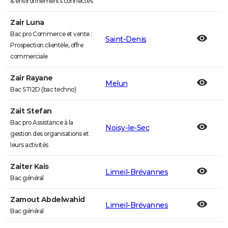
& environnements connectés
Zair Luna
Bac pro Commerce et vente :
Saint-Denis
Prospection clientèle, offre
commerciale
Zair Rayane
Melun
Bac STI2D (bac techno)
Zait Stefan
Bac pro Assistance à la
Noisy-le-Sec
gestion des organisations et
leurs activités
Zaiter Kais
Limeil-Brévannes
Bac général
Zamout Abdelwahid
Limeil-Brévannes
Bac général