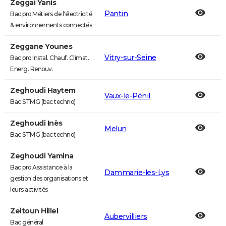
Zeggai Yanis
Pantin
Bac pro Métiers de l'électricité
& environnements connectés
Zeggane Younes
Vitry-sur-Seine
Bac pro Instal. Chauf. Climat.
Energ. Renouv.
Zeghoudi Haytem
Vaux-le-Pénil
Bac STMG (bac techno)
Zeghoudi Inès
Melun
Bac STMG (bac techno)
Zeghoudi Yamina
Bac pro Assistance à la
Dammarie-les-Lys
gestion des organisations et
leurs activités
Zeitoun Hillel
Aubervilliers
Bac général