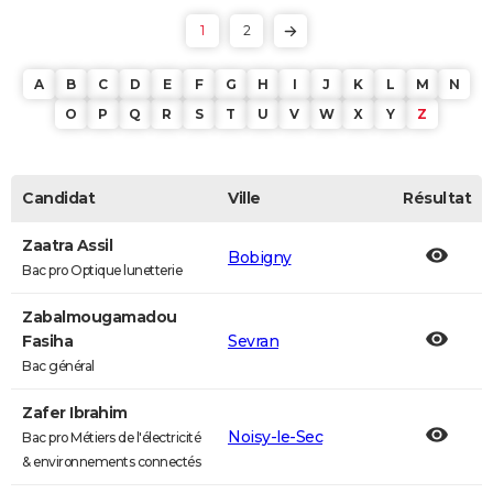
1
2
A
B
C
D
E
F
G
H
I
J
K
L
M
N
O
P
Q
R
S
T
U
V
W
X
Y
Z
Candidat
Ville
Résultat
Zaatra Assil
Bobigny
Bac pro Optique lunetterie
Zabalmougamadou
Fasiha
Sevran
Bac général
Zafer Ibrahim
Noisy-le-Sec
Bac pro Métiers de l'électricité
& environnements connectés