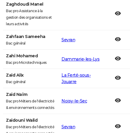
Zaghdoudi Manel
Bac pro Assistance à la
gestion des organisations et
leurs activités
Zahfaan Sameeha
Sevran
Bac général
Zahi Mohamed
Dammarie-les-Lys
Bac pro Microtechniques
Zaid Alix
La Ferté-sous-
Jouarre
Bac général
Zaid Naïm
Noisy-le-Sec
Bac pro Métiers de l'électricité
& environnements connectés
Zaidouni Walid
Sevran
Bac pro Métiers de l'électricité