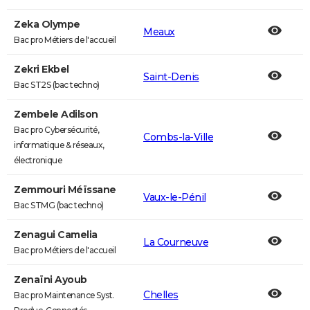
Zeka Olympe
Meaux
Bac pro Métiers de l'accueil
Zekri Ekbel
Saint-Denis
Bac ST2S (bac techno)
Zembele Adilson
Bac pro Cybersécurité,
Combs-la-Ville
informatique & réseaux,
électronique
Zemmouri Méïssane
Vaux-le-Pénil
Bac STMG (bac techno)
Zenagui Camelia
La Courneuve
Bac pro Métiers de l'accueil
Zenaïni Ayoub
Chelles
Bac pro Maintenance Syst.