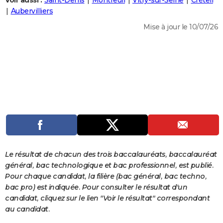
Voir aussi :
Saint-Denis
Montreuil
Vitry-sur-Seine
Créteil
City break
Voyage de noces
Climat
Destinations
Voyage nature
Forum
+
Aubervilliers
PHOTO
Mise à jour le 10/07/26
GUIDES D'ACHAT
BONS PLANS
CARTE DE VOEUX
Carte Bonne année
Carte Pâques
Carte de Noël
Carte Saint-Valentin
Carte d'anniversaire
DICTIONNAIRE
Biographies
Expressions
Dictionnaire
Citations
Proverbes
PROGRAMME TV
COPAINS D'AVANT
Se connecter
Collèges
Universités
Service militaire
S'inscrire
Lycées
Primaires
Entreprises
Avis de recherche
AVIS DE DÉCÈS
Le résultat de chacun des trois baccalauréats, baccalauréat
général, bac technologique et bac professionnel, est publié.
FORUM
Pour chaque candidat, la filière (bac général, bac techno,
bac pro) est indiquée. Pour consulter le résultat d'un
Lifestyle
Sport
Television
Cinema
Bricolage
Culture
Auto
Voyage
candidat, cliquez sur le lien "Voir le résultat" correspondant
au candidat.