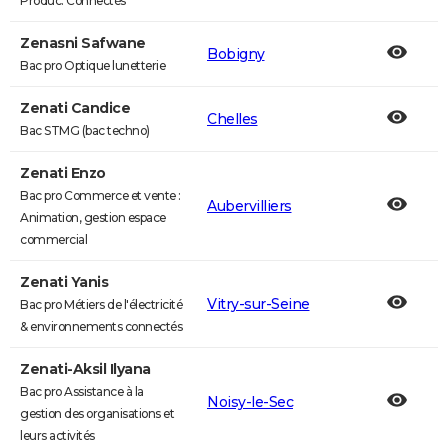
Produc. Connectés
Zenasni Safwane
Bobigny
Bac pro Optique lunetterie
Zenati Candice
Chelles
Bac STMG (bac techno)
Zenati Enzo
Bac pro Commerce et vente :
Aubervilliers
Animation, gestion espace
commercial
Zenati Yanis
Vitry-sur-Seine
Bac pro Métiers de l'électricité
& environnements connectés
Zenati-Aksil Ilyana
Bac pro Assistance à la
Noisy-le-Sec
gestion des organisations et
leurs activités