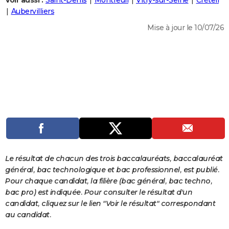
Voir aussi :
Saint-Denis
Montreuil
Vitry-sur-Seine
Créteil
City break
Voyage de noces
Climat
Destinations
Voyage nature
Forum
+
Aubervilliers
PHOTO
Mise à jour le 10/07/26
GUIDES D'ACHAT
BONS PLANS
CARTE DE VOEUX
Carte Bonne année
Carte Pâques
Carte de Noël
Carte Saint-Valentin
Carte d'anniversaire
DICTIONNAIRE
Biographies
Expressions
Dictionnaire
Citations
Proverbes
PROGRAMME TV
COPAINS D'AVANT
Se connecter
Collèges
Universités
Service militaire
S'inscrire
Lycées
Primaires
Entreprises
Avis de recherche
AVIS DE DÉCÈS
Le résultat de chacun des trois baccalauréats, baccalauréat
général, bac technologique et bac professionnel, est publié.
FORUM
Pour chaque candidat, la filière (bac général, bac techno,
bac pro) est indiquée. Pour consulter le résultat d'un
Lifestyle
Sport
Television
Cinema
Bricolage
Culture
Auto
Voyage
candidat, cliquez sur le lien "Voir le résultat" correspondant
au candidat.