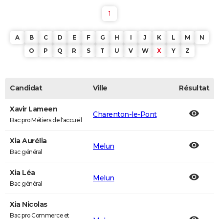
1
A
B
C
D
E
F
G
H
I
J
K
L
M
N
O
P
Q
R
S
T
U
V
W
X
Y
Z
Candidat
Ville
Résultat
Xavir Lameen
Charenton-le-Pont
Bac pro Métiers de l'accueil
Xia Aurélia
Melun
Bac général
Xia Léa
Melun
Bac général
Xia Nicolas
Bac pro Commerce et