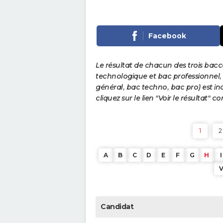
Facebook
Le résultat de chacun des trois bac
technologique et bac professionnel, e
général, bac techno, bac pro) est ind
cliquez sur le lien "Voir le résultat"
1
2
A
B
C
D
E
F
G
H
I
Candidat