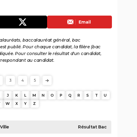
Email
calauréats, baccalauréat général, bac
st publié. Pour chaque candidat, la filière (bac
iquée. Pour consulter le résultat d'un candidat,
 correspondant au candidat.
3
4
5
J
K
L
M
N
O
P
Q
R
S
T
U
V
W
X
Y
Z
Ville
Résultat
Bac