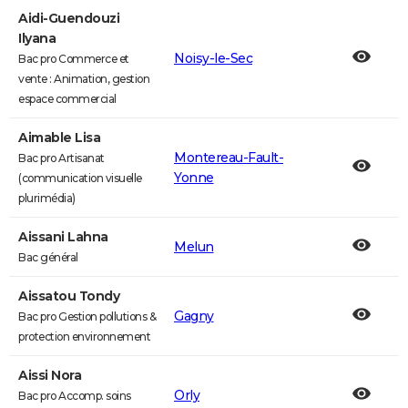
Aidi-Guendouzi
Ilyana
Noisy-le-Sec
Bac pro Commerce et
vente : Animation, gestion
espace commercial
Aimable Lisa
Montereau-Fault-
Bac pro Artisanat
Yonne
(communication visuelle
plurimédia)
Aissani Lahna
Melun
Bac général
Aissatou Tondy
Gagny
Bac pro Gestion pollutions &
protection environnement
Aissi Nora
Orly
Bac pro Accomp. soins