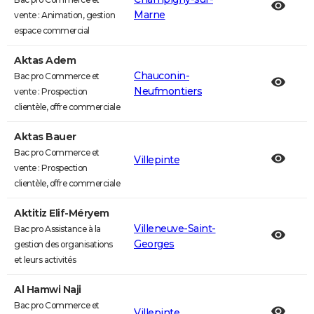
Marne
vente : Animation, gestion
espace commercial
Aktas Adem
Chauconin-
Bac pro Commerce et
Neufmontiers
vente : Prospection
clientèle, offre commerciale
Aktas Bauer
Bac pro Commerce et
Villepinte
vente : Prospection
clientèle, offre commerciale
Aktitiz Elif-Méryem
Villeneuve-Saint-
Bac pro Assistance à la
Georges
gestion des organisations
et leurs activités
Al Hamwi Naji
Bac pro Commerce et
Villepinte