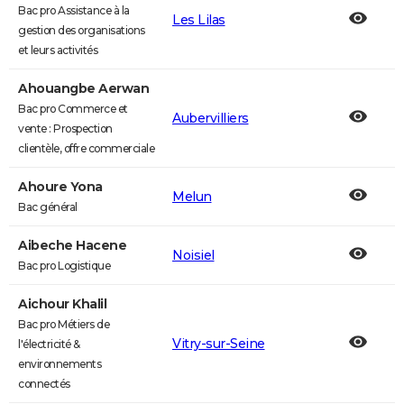
Bac pro Assistance à la
Les Lilas
gestion des organisations
et leurs activités
Ahouangbe Aerwan
Bac pro Commerce et
Aubervilliers
vente : Prospection
clientèle, offre commerciale
Ahoure Yona
Melun
Bac général
Aibeche Hacene
Noisiel
Bac pro Logistique
Aichour Khalil
Bac pro Métiers de
Vitry-sur-Seine
l'électricité &
environnements
connectés