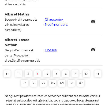
et leurs activités
Albaret Mathis
Chauconin-
Bac pro Maintenance des
Neufmontiers
véhicules (voitures
particulières)
Albaret-Yondo
Nathan
Chelles
Bac pro Commerce et
vente : Prospection
clientèle, offre commerciale
...
1
2
3
4
5
6
7
10
17
38
73
108
129
136
147
Ne figurent pas dans ces listes les personnes qui n'ont pas souhaité voir leur
résultat au baccalauréat général, bac technologique ou bac professionnel
publié. La ville indiquée correspond à celle de l'établissement d'origine du