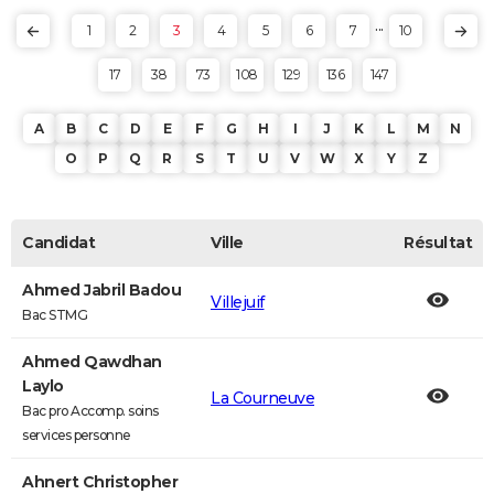
...
1
2
3
4
5
6
7
10
17
38
73
108
129
136
147
A
B
C
D
E
F
G
H
I
J
K
L
M
N
O
P
Q
R
S
T
U
V
W
X
Y
Z
Candidat
Ville
Résultat
Ahmed Jabril Badou
Villejuif
Bac STMG
Ahmed Qawdhan
Laylo
La Courneuve
Bac pro Accomp. soins
services personne
Ahnert Christopher