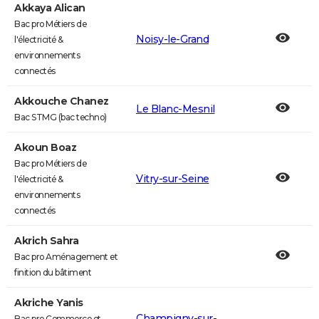
Akkaya Alican
Bac pro Métiers de
Noisy-le-Grand
l'électricité &
environnements
connectés
Akkouche Chanez
Le Blanc-Mesnil
Bac STMG (bac techno)
Akoun Boaz
Bac pro Métiers de
Vitry-sur-Seine
l'électricité &
environnements
connectés
Akrich Sahra
Bac pro Aménagement et
finition du bâtiment
Akriche Yanis
Champigny-sur-
Bac pro Commerce et