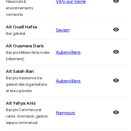
Vitry-sur-Seine
l'électricité &
environnements
connectés
Ait Ouali Hafsa
Sevran
Bac général
Ait Ouamara Daris
Aubervilliers
Bac pro Métiers de la mode
(vêtement)
Ait Salah Ilian
Bac pro Assistance à la
Aubervilliers
gestion des organisations
et leurs activités
Ait Yahya Anis
Bac pro Commerce et
Nemours
vente : Animation, gestion
espace commercial