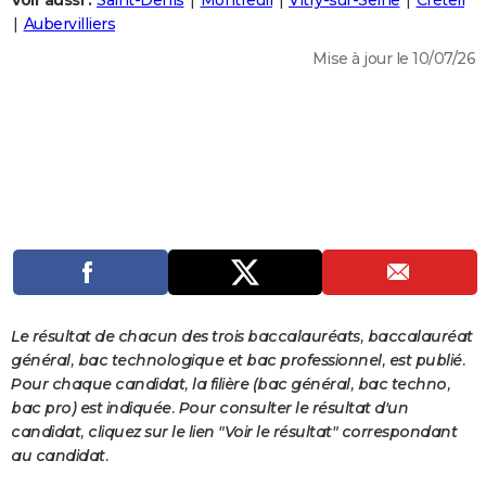
Voir aussi :
Saint-Denis
Montreuil
Vitry-sur-Seine
Créteil
City break
Voyage de noces
Climat
Destinations
Voyage nature
Forum
+
Aubervilliers
PHOTO
Mise à jour le 10/07/26
GUIDES D'ACHAT
BONS PLANS
CARTE DE VOEUX
Carte Bonne année
Carte Pâques
Carte de Noël
Carte Saint-Valentin
Carte d'anniversaire
DICTIONNAIRE
Biographies
Expressions
Dictionnaire
Citations
Proverbes
PROGRAMME TV
COPAINS D'AVANT
Se connecter
Collèges
Universités
Service militaire
S'inscrire
Lycées
Primaires
Entreprises
Avis de recherche
AVIS DE DÉCÈS
Le résultat de chacun des trois baccalauréats, baccalauréat
général, bac technologique et bac professionnel, est publié.
FORUM
Pour chaque candidat, la filière (bac général, bac techno,
bac pro) est indiquée. Pour consulter le résultat d'un
Lifestyle
Sport
Television
Cinema
Bricolage
Culture
Auto
Voyage
candidat, cliquez sur le lien "Voir le résultat" correspondant
au candidat.