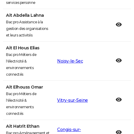
services personne
Ait Abdella Lahna
Bac pro Assistance à la
gestion des organisations
et leurs activités
Ait El Hous Elias
Bac pro Métiers de
Noisy-le-Sec
l'électricité &
environnements
connectés
Ait Elhouss Omar
Bac pro Métiers de
Vitry-sur-Seine
l'électricité &
environnements
connectés
Ait Hatrit Ethan
Congis-sur-
Bac pro Aménagement et