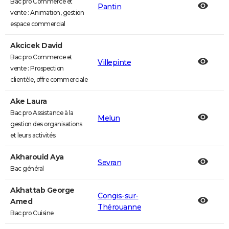
Bac pro Commerce et
Pantin
vente : Animation, gestion
espace commercial
Akcicek David
Bac pro Commerce et
Villepinte
vente : Prospection
clientèle, offre commerciale
Ake Laura
Bac pro Assistance à la
Melun
gestion des organisations
et leurs activités
Akharouid Aya
Sevran
Bac général
Akhattab George
Congis-sur-
Amed
Thérouanne
Bac pro Cuisine